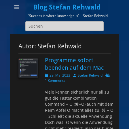
Blog Stefan Rehwald
"Success is where knowledge is" – Stefan Rehwald
Suchen
nach:
Autor:
Stefan Rehwald
Programme sofort
beenden auf dem Mac
Veröffentlicht
Autor
29. Mai 2023
Stefan Rehwald
am
1 Kommentar
Viele kennen sicherlich nur all zu
gut die Tastenkombination
Command + Q (⌘+Q) auch mit dem
Reim Apfel Q macht alles zu. ⌘ + Q
| Schließt die aktuelle Anwendung
Doch was ist wenn die Anwendung
nicht mehr reagiert, also das bunte