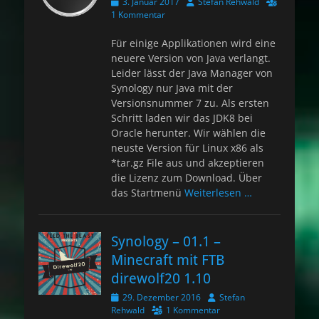
Veröffentlicht
Autor
3. Januar 2017
Stefan Rehwald
am
1 Kommentar
Für einige Applikationen wird eine
neuere Version von Java verlangt.
Leider lässt der Java Manager von
Synology nur Java mit der
Versionsnummer 7 zu. Als ersten
Schritt laden wir das JDK8 bei
Oracle herunter. Wir wählen die
neuste Version für Linux x86 als
*tar.gz File aus und akzeptieren
die Lizenz zum Download. Über
das Startmenü
Weiterlesen …
Synology – 01.1 –
Minecraft mit FTB
direwolf20 1.10
Veröffentlicht
Autor
29. Dezember 2016
Stefan
am
Rehwald
1 Kommentar