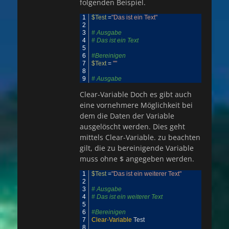
folgenden Beispiel.
1
$Test
=
"Das ist ein Text"
2
3
# Ausgabe
4
# Das ist ein Text
5
6
#Bereinigen
7
$Text
=
""
8
9
# Ausgabe
Clear-Variable Doch es gibt auch
eine vornehmere Möglichkeit bei
dem die Daten der Variable
ausgelöscht werden. Dies geht
mittels Clear-Variable. zu beachten
gilt, die zu bereinigende Variable
muss ohne $ angegeben werden.
1
$Test
=
"Das ist ein weiterer Text"
2
3
# Ausgabe
4
# Das ist ein weiterer Text
5
6
#Bereinigen
7
Clear-Variable
Test
8