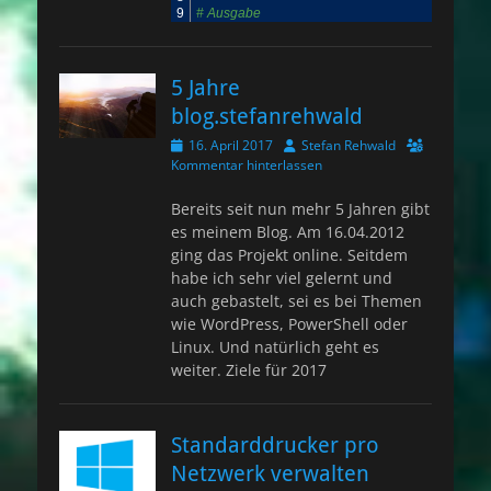
9
# Ausgabe
5 Jahre
blog.stefanrehwald
Veröffentlicht
Autor
16. April 2017
Stefan Rehwald
am
Kommentar hinterlassen
Bereits seit nun mehr 5 Jahren gibt
es meinem Blog. Am 16.04.2012
ging das Projekt online. Seitdem
habe ich sehr viel gelernt und
auch gebastelt, sei es bei Themen
wie WordPress, PowerShell oder
Linux. Und natürlich geht es
weiter. Ziele für 2017
Standarddrucker pro
Netzwerk verwalten