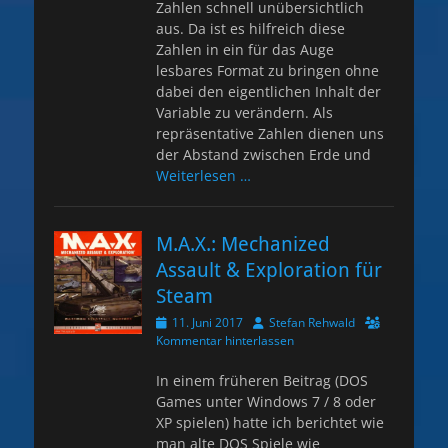
Zahlen schnell unübersichtlich
aus. Da ist es hilfreich diese
Zahlen in ein für das Auge
lesbares Format zu bringen ohne
dabei den eigentlichen Inhalt der
Variable zu verändern. Als
repräsentative Zahlen dienen uns
der Abstand zwischen Erde und
Weiterlesen …
M.A.X.: Mechanized
Assault & Exploration für
Steam
Veröffentlicht
Autor
11. Juni 2017
Stefan Rehwald
am
Kommentar hinterlassen
In einem früheren Beitrag (DOS
Games unter Windows 7 / 8 oder
XP spielen) hatte ich berichtet wie
man alte DOS Spiele wie