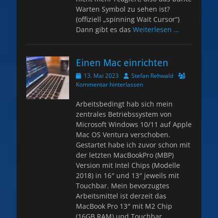
Warten Symbol zu sehen ist?
(offiziell „spinning Wait Cursor“)
Dann gibt es das
Weiterlesen …
Einen Mac einrichten
Veröffentlicht
Autor
13. Mai 2023
Stefan Rehwald
am
Kommentar hinterlassen
Arbeitsbedingt hab sich mein
zentrales Betriebssystem von
Microsoft Windows 10/11 auf Apple
Mac OS Ventura verschoben.
Gestartet habe ich zuvor schon mit
der letzten MacBookPro (MBP)
Version mit Intel Chips (Modelle
2018) in 16″ und 13″ jeweils mit
Touchbar. Mein bevorzugtes
Arbeitsmittel ist derzeit das
MacBook Pro 13″ mit M2 Chip
(16GB RAM) und Touchbar.