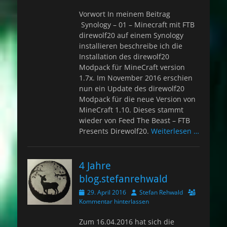
Vorwort In meinem Beitrag
Synology – 01 – Minecraft mit FTB
direwolf20 auf einem Synology
installieren beschreibe ich die
Installation des direwolf20
Modpack für MineCraft version
1.7x. Im November 2016 erschien
nun ein Update des direwolf20
Modpack für die neue Version von
MineCraft 1.10. Dieses stammt
wieder von Feed The Beast – FTB
Presents Direwolf20.
Weiterlesen …
4 Jahre
blog.stefanrehwald
Veröffentlicht
Autor
29. April 2016
Stefan Rehwald
am
Kommentar hinterlassen
Zum 16.04.2016 hat sich die