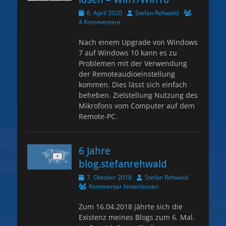
Veröffentlicht
Autor
6. April 2020
Stefan Rehwald
am
4 Kommentare
Nach einem Upgrade von Windows
7 auf Windows 10 kann es zu
Problemen mit der Verwendung
der Remoteaudioeinstellung
kommen. Dies lässt sich einfach
beheben. Zielstellung Nutzung des
Mikrofons vom Computer auf dem
Remote-PC.
6 Jahre
blog.stefanrehwald
Veröffentlicht
Autor
7. Oktober 2018
Stefan Rehwald
am
Kommentar hinterlassen
Zum 16.04.2018 jährte sich die
Existenz meines Blogs zum 6. Mal.