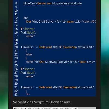
8
MineCraft
-
Server 
von 
blog
.
stefanrehwald
.
de
9
10
11
12
<
b
>
13
Der 
MineCraft
-
Server
<
/
b
>
ist
<
span 
style
=
"color: #00ff00;"
>
Onl
14
15
IP
:
$server
16
Port
:
$port
";
17
		echo "
18
19
20
Hinweis
:
Die
Seite 
wird 
aller
30
Sekunden 
aktualisiert
.
";
21
		}
22
		else
23
		{
24
		echo "
<
b
>
Der 
MineCraft
-
Server
<
/
b
>
ist
<
span 
style
=
"color: #df
25
26
IP
:
$server
27
Port
:
$port
";
28
		echo "
29
30
31
Hinweis
:
Die
Seite 
wird 
aller
30
Sekunden 
aktualisiert
.
"
;
32
}
33
?>
So Sieht das Script im Browser aus.