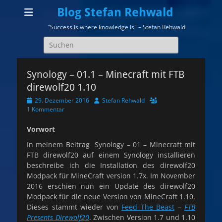
Blog Stefan Rehwald
"Success is where knowledge is" – Stefan Rehwald
Suchen
nach:
Synology – 01.1 – Minecraft mit FTB
direwolf20 1.10
Veröffentlicht
Autor
29. Dezember 2016
Stefan Rehwald
am
1 Kommentar
Vorwort
In meinem Beitrag Synology – 01 – Minecraft mit
FTB direwolf20 auf einem Synology installieren
beschreibe ich die Installation des direwolf20
Modpack für MineCraft version 1.7x. Im November
2016 erschien nun ein Update des direwolf20
Modpack für die neue Version von MineCraft 1.10.
Dieses stammt wieder von
Feed The Beast
–
FTB
Presents Direwolf20
. Zwischen Version 1.7 und 1.10