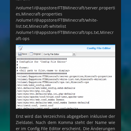
/volume1/@appstore/FTBMinecraft/server.properti
es,Minecraft-properties
/volume1/@appstore/FTBMinecraft/white-
list.txt,Minecraft-whitelist
/volume1/@appstore/FTBMinecraft/ops.txt,Minecr
aft-ops
Erst wird das Verzeichnis abgegeben inklusive der
Zieldatei. Nach dem Komma steht der Name wie
er im Config File Editor erscheint. Die Änderungen