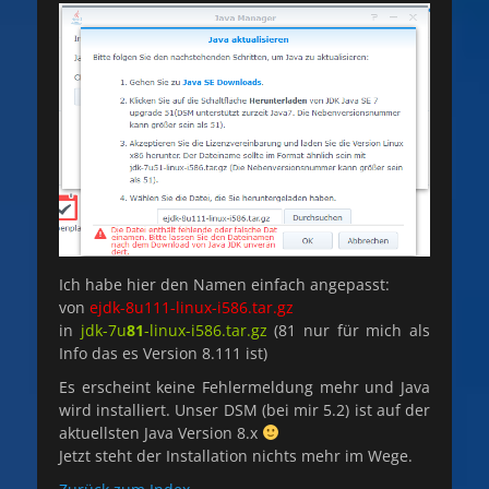
Ich habe hier den Namen einfach angepasst:
von
ejdk-8u111-linux-i586.tar.gz
in
jdk-7u
81
-linux-i586.tar.gz
(81 nur für mich als
Info das es Version 8.111 ist)
Es erscheint keine Fehlermeldung mehr und Java
wird installiert. Unser DSM (bei mir 5.2) ist auf der
aktuellsten Java Version 8.x
Jetzt steht der Installation nichts mehr im Wege.