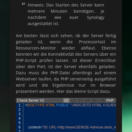
Hinweis: Das Starten des Server kann
mehrere Minuten benötigen, je
nachdem wie euer Synology
ausgestattet ist.
Am besten lässt sich sehen, ob der Server fertig
geladen ist, wenn die Prozessorlast im
Ressourcen-Monitor wieder abflaut. Ebenso
könnten wir die Konnektivität des Servers über ein
PHP-Script prüfen lassen. Ist dieser Erreichbar
über den Port, ist der Server ebenfalls geladen.
Dazu muss die PHP-Datei allerdings auf einem
Webserver laufen, da PHP serverseitig ausgeführt
wird und die Ergebnisse nur im Browser
präsentiert werden. Hier das kleine Script dazu.
Check Server V2
PHP
1
<
!
DOCTYPE 
HTML 
PUBLIC
"-//W3C//DTD HTML 4.01//EN"
>
2
3
4
5
6
content
=
"30; URL=http://www.DEINSE-Adresse.de/is_mcserver_o
7