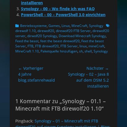
installieren
Synology – 00 – Wo finde ich was FAQ
PowerShell – 00 – PowerShell 3.0 einrichten
Kategorien
Schlagworte
Betriebssysteme
,
Games
,
Linux
,
MineCraft
,
Synology
direwolf 1.10
,
direwolf20
,
direwolf20 FTB Server
,
direwolf20
server
,
dirwolf20 Synology
,
Download Minecraft Synology
,
Feed the beast
,
feet the beast direwolf20
,
Feet the beast
Server
,
FTB
,
FTB direwolf20
,
FTB Server
,
linux
,
mineCraft
,
MineCraft 1.10
,
Paketquelle hinzufügen
,
sh
,
shell
,
Synology
Beitragsnavigation
← Vorheriger
Nächster →
Vorheriger
Nächster
4 Jahre
Synology – 02 – Java 8
Beitrag:
Beitrag:
blog.stefanrehwald
auf dem DSM 5.2
installieren
1 Kommentar zu „Synology – 01.1 –
Minecraft mit FTB direwolf20 1.10“
Pingback:
Synology – 01 – Minecraft mit FTB
direwolf20 auf einem Synology installieren | Blog: