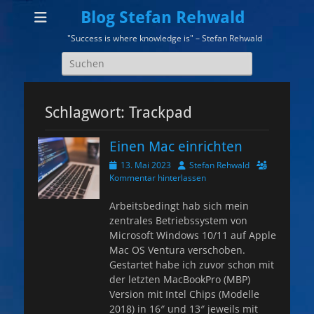
Blog Stefan Rehwald
"Success is where knowledge is" – Stefan Rehwald
Suchen
nach:
Schlagwort:
Trackpad
Einen Mac einrichten
Veröffentlicht
Autor
13. Mai 2023
Stefan Rehwald
am
Kommentar hinterlassen
Arbeitsbedingt hab sich mein
zentrales Betriebssystem von
Microsoft Windows 10/11 auf Apple
Mac OS Ventura verschoben.
Gestartet habe ich zuvor schon mit
der letzten MacBookPro (MBP)
Version mit Intel Chips (Modelle
2018) in 16″ und 13″ jeweils mit