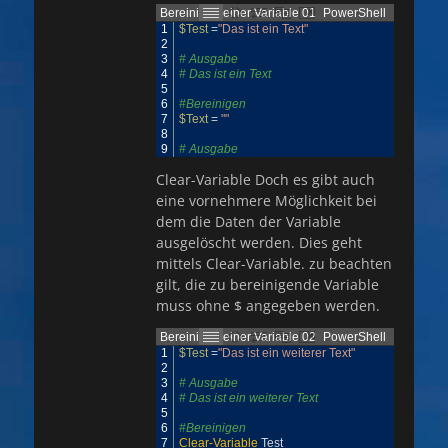
Bereinigen einer Variable 01
PowerShell
1
$Test
=
"Das ist ein Text"
2
3
# Ausgabe
4
# Das ist ein Text
5
6
#Bereinigen
7
$Text
=
""
8
9
# Ausgabe
Clear-Variable Doch es gibt auch
eine vornehmere Möglichkeit bei
dem die Daten der Variable
ausgelöscht werden. Dies geht
mittels Clear-Variable. zu beachten
gilt, die zu bereinigende Variable
muss ohne $ angegeben werden.
Bereinigen einer Variable 02
PowerShell
1
$Test
=
"Das ist ein weiterer Text"
2
3
# Ausgabe
4
# Das ist ein weiterer Text
5
6
#Bereinigen
7
Clear-Variable
Test