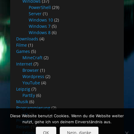
Windows
(37)
PowerShell
(29)
Server
(1)
Windows 10
(2)
Windows 7
(5)
Windows 8
(6)
Downloads
(4)
Filme
(1)
Games
(5)
MineCraft
(2)
Internet
(7)
Browser
(1)
Wordpress
(2)
YouTube
(4)
Leipzig
(7)
PartEy
(6)
Musik
(6)
Programmierung
(2)
C#
(2)
Diese Website benutzt Cookies. Wenn du die Website weiter
Projekte
(4)
nutzt, gehe ich von deinem Einverständnis aus.
Reisen
(10)
OK
Nein, danke
Edinburgh
(8)