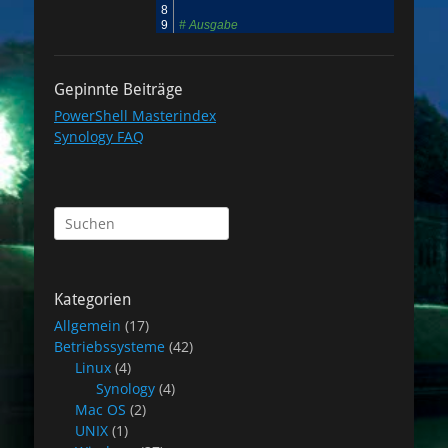
8
9
# Ausgabe
Gepinnte Beiträge
PowerShell Masterindex
Synology FAQ
Suchen
nach:
Kategorien
Allgemein
(17)
Betriebssysteme
(42)
Linux
(4)
Synology
(4)
Mac OS
(2)
UNIX
(1)