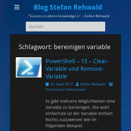
Blog Stefan Rehwald
"Success is where knowledge is" – Stefan Rehwald
Suchen
nach:
Schlagwort:
bereinigen variable
PowerShell – 15 – Clear-
Variable und Remove-
Variable
Veröffentlicht
Autor
20. April 2017
Stefan Rehwald
am
Kommentar hinterlassen
Es gibt mehrere Möglichkeiten eine
Variable zu bereinigen. Die wohl
einfachste ist der Variable einfach
Nichts zuzuweisen wie im
folgenden Beispiel.