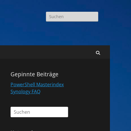
Suchen
nach:
Suchen
Gepinnte Beiträge
PowerShell Masterindex
Synology FAQ
Suchen
nach: