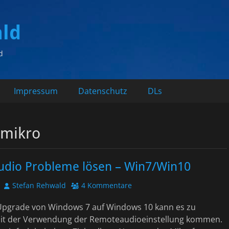
ald
d
Impressum
Datenschutz
DLs
 mikro
dio Probleme lösen – Win7/Win10
Autor
Stefan Rehwald
4 Kommentare
pgrade von Windows 7 auf Windows 10 kann es zu
it der Verwendung der Remoteaudioeinstellung kommen.