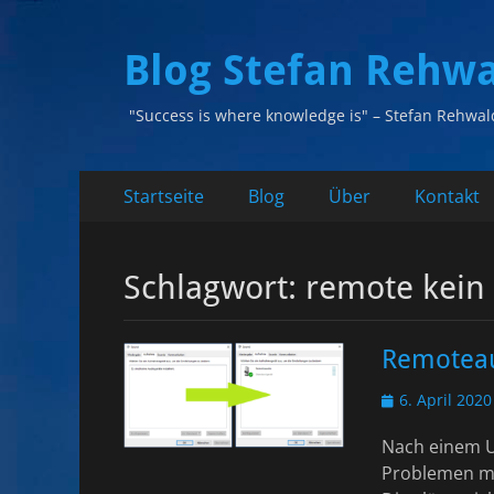
Blog Stefan Rehw
"Success is where knowledge is" – Stefan Rehwal
Primäres
Zum
Startseite
Blog
Über
Kontakt
Inhalt
Menü
springen
Schlagwort:
remote kein
Remoteau
Veröffentlicht
6. April 2020
am
Nach einem U
Problemen m