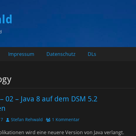
ald
d
Impressum
Datenschutz
DLs
ogy
– 02 – Java 8 auf dem DSM 5.2
en
Autor
17
Stefan Rehwald
1 Kommentar
plikationen wird eine neuere Version von Java verlangt.