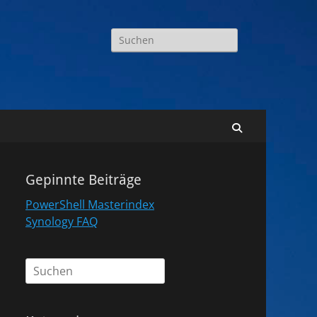
Suchen
nach:
Suchen
Gepinnte Beiträge
PowerShell Masterindex
Synology FAQ
Suchen
nach: