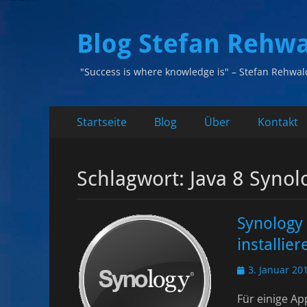
Blog Stefan Rehw
"Success is where knowledge is" – Stefan Rehwal
Primäres
Zum
Startseite
Blog
Über
Kontakt
Inhalt
Menü
springen
Schlagwort:
Java 8 Synol
Synology 
installier
Veröffentlicht
3. Januar 20
am
Für einige Ap