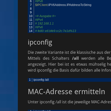
6
#IPv6
7
$IPClient
.
IPV6Address
.
IPAddressToString
8
9
10
<# Ausgabe #>
11
#IPv4
12
# 192.168.1.1 
13
#IPv6
14
# fe80::e6:bfe9:cc2c:7e1d%13
ipconfig
Die zweite Variante ist die klassische aus d
Mittels des Schalters
/all
werden alle Ber
angezeigt. Hier bei ist es etwas mühselig 
wird ipconfig die Basis dafür bilden alle Info
1
ipconfig
/
all
MAC-Adresse ermitteln
Unter ipconfig /all ist die jeweilige MAC-Adr