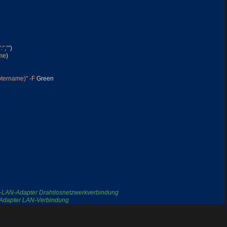
":"
,
""
)
me
)
tername)"
-F
Green
s-LAN-Adapter Drahtlosnetzwerkverbindung
-Adapter LAN-Verbindung