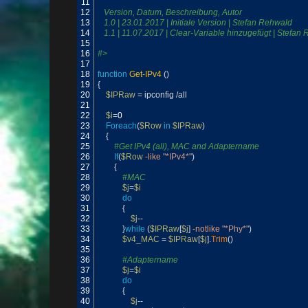
11
12
   Version, Datum, Beschreibung, Autor 
13
   1.0 | 23.01.2017 | Initiale Version | Stefan Rehwald
14
   1.1 | 11.07.2017 | Clear-Variable hinzugefügt | Stefan
15
16
#>
17
18
function
Get-IPv4
(
)
19
{
20
$IPRaw
=
ipconfig
/
all
21
22
$i
=
0
23
Foreach
(
$Row
in
$IPRaw
)
24
{
25
#Get IPv4 (all), MAC and Adaptername
26
If
(
$Row
-like
"*IPv4*"
)
27
{
28
#MAC
29
$j
=
$i
30
do
31
{
32
$j
--
33
}
while
(
$IPRaw
[
$j
]
-notlike
"*Phy*"
)
34
$v4_MAC
=
$IPRaw
[
$j
]
.
Trim
(
)
35
36
#Adaptername
37
$j
=
$i
38
do
39
{
40
$j
--