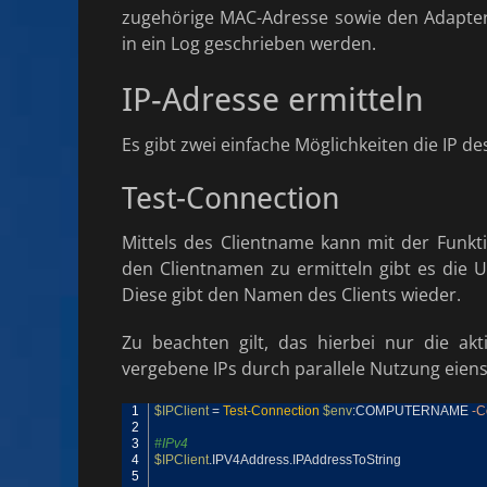
zugehörige MAC-Adresse sowie den Adapter
in ein Log geschrieben werden.
IP-Adresse ermitteln
Es gibt zwei einfache Möglichkeiten die IP des
Test-Connection
Mittels des Clientname kann mit der Funk
den Clientnamen zu ermitteln gibt es die 
Diese gibt den Namen des Clients wieder.
Zu beachten gilt, das hierbei nur die akt
vergebene IPs durch parallele Nutzung eie
1
$IPClient
=
Test-Connection
$env
:
COMPUTERNAME
-C
2
3
#IPv4
4
$IPClient
.
IPV4Address
.
IPAddressToString
5