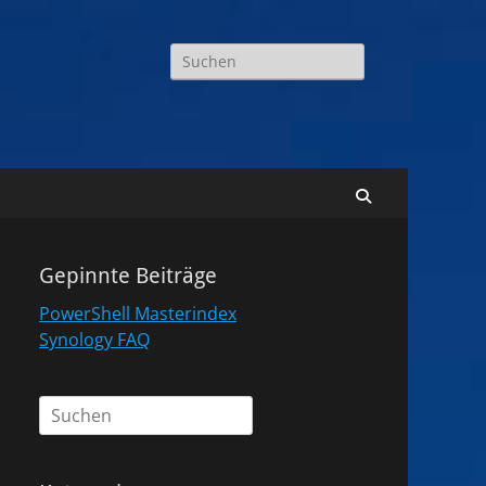
Suchen
nach:
Suchen
Gepinnte Beiträge
PowerShell Masterindex
Synology FAQ
Suchen
nach: