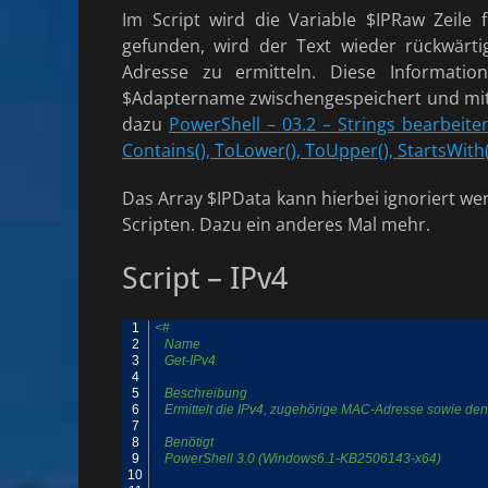
Im Script wird die Variable $IPRaw Zeile 
gefunden, wird der Text wieder rückwärt
Adresse zu ermitteln. Diese Informatio
$Adaptername zwischengespeichert und mittel
dazu
PowerShell – 03.2 – Strings bearbeite
Contains(), ToLower(), ToUpper(), StartsWith(
Das Array $IPData kann hierbei ignoriert we
Scripten. Dazu ein anderes Mal mehr.
Script – IPv4
1
<#
2
   Name
3
   Get-IPv4
4
5
   Beschreibung
6
   Ermittelt die IPv4, zugehörige MAC-Adresse sowie d
7
8
   Benötigt
9
   PowerShell 3.0 (Windows6.1-KB2506143-x64)
10