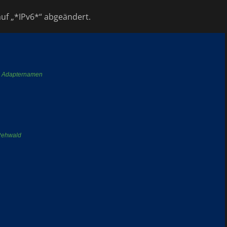
auf „*IPv6*“ abgeändert.
en Adapternamen
 Rehwald