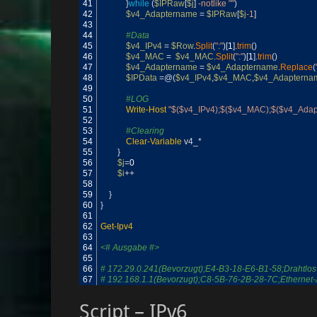
41
}
while
(
$IPRaw
[
$j
]
-notlike
""
)
42
$v4_Adaptername
=
$IPRaw
[
$j
-1
]
43
44
#Data
45
$v4_IPv4
=
$Row
.
Split
(
":"
)
[
1
]
.
trim
(
)
46
$v4_MAC
=
$v4_MAC
.
Split
(
":"
)
[
1
]
.
trim
(
)
47
$v4_Adaptername
=
$v4_Adaptername
.
Replace
(
48
$IPData
=
@
(
$v4_IPv4
,
$v4_MAC
,
$v4_Adapterna
49
50
#LOG
51
Write-Host
"$($v4_IPv4);$($v4_MAC);$($v4_Adap
52
53
#Clearing
54
Clear-Variable
v4_
*
55
}
56
$j
=
0
57
$i
++
58
59
}
60
}
61
62
Get-Ipv4
63
64
<# Ausgabe #>
65
66
# 172.29.0.241(Bevorzugt);E4-B3-18-E6-B1-58;Drahtlo
67
# 192.168.1.1(Bevorzugt);C8-5B-76-2B-28-7C;Ethernet
Script – IPv6