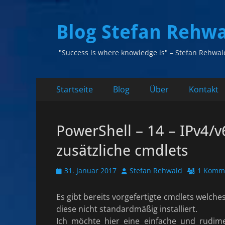
Blog Stefan Rehw
"Success is where knowledge is" – Stefan Rehwal
Primäres
Zum
Startseite
Blog
Über
Kontakt
Inhalt
Menü
springen
PowerShell – 14 – IPv4/
zusätzliche cmdlets
Veröffentlicht
Autor
31. Januar 2017
Stefan Rehwald
1 Komm
am
Es gibt bereits vorgefertigte cmdlets welche
diese nicht standardmäßig installiert.
Ich möchte hier eine einfache und rudimen