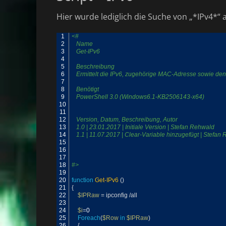
Hier wurde lediglich die Suche von „*IPv4*“ 
1
<#
2
   Name
3
   Get-IPv6
4
5
   Beschreibung
6
   Ermittelt die IPv6, zugehörige MAC-Adresse sowie d
7
8
   Benötigt
9
   PowerShell 3.0 (Windows6.1-KB2506143-x64)
10
11
12
   Version, Datum, Beschreibung, Autor 
13
   1.0 | 23.01.2017 | Initiale Version | Stefan Rehwald
14
   1.1 | 11.07.2017 | Clear-Variable hinzugefügt | Stefan
15
16
17
18
#>
19
20
function
Get-IPv6
(
)
21
{
22
$IPRaw
=
ipconfig
/
all
23
24
$i
=
0
25
Foreach
(
$Row
in
$IPRaw
)
26
{