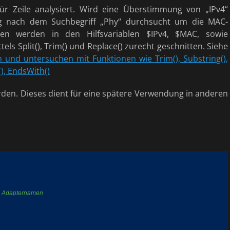
für Zeile analysiert. Wird eine Überstimmung von „IPv4“
ig nach dem Suchbegriff „Phy“ durchsucht um die MAC-
nen werden in den Hilfsvariablen $IPv4, $MAC, sowie
s Split(), Trim() und Replace() zurecht geschnitten. Siehe
n und untersuchen mit Funktionen wie Trim(), Substring(),
), EndsWith()
rden. Dieses dient für eine spätere Verwendung in anderen
en Adapternamen