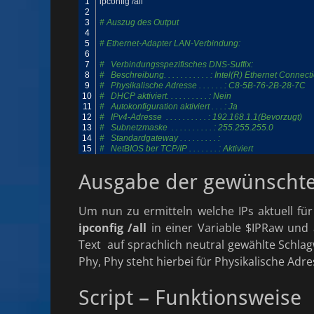
1
ipconfig
/
all
2
3
# Auszug des Output
4
5
# Ethernet-Adapter LAN-Verbindung:
6
7
#   Verbindungsspezifisches DNS-Suffix: 
8
#   Beschreibung. . . . . . . . . . . : Intel(R) Ethernet Conne
9
#   Physikalische Adresse . . . . . . : C8-5B-76-2B-28-7C
10
#   DHCP aktiviert. . . . . . . . . . : Nein
11
#   Autokonfiguration aktiviert . . . : Ja
12
#   IPv4-Adresse  . . . . . . . . . . : 192.168.1.1(Bevorzugt) 
13
#   Subnetzmaske  . . . . . . . . . . : 255.255.255.0
14
#   Standardgateway . . . . . . . . . : 
15
#   NetBIOS ber TCP/IP . . . . . . . : Aktiviert
Ausgabe der gewünscht
Um nun zu ermitteln welche IPs aktuell für
ipconfig /all
in einer Variable $IPRaw und 
Text auf sprachlich neutral gewählte Schlag
Phy, Phy steht hierbei für Physikalische Ad
Script – Funktionsweise