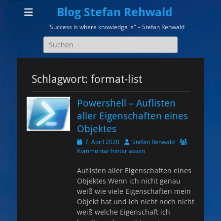
Blog Stefan Rehwald
"Success is where knowledge is" – Stefan Rehwald
Suchen
nach:
Schlagwort:
format-list
Powershell – Auflisten
aller Eigenschaften eines
Objektes
Veröffentlicht
Autor
7. April 2020
Stefan Rehwald
am
Kommentar hinterlassen
Auflisten aller Eigenschaften eines
Objektes Wenn ich nicht genau
weiß wie viele Eigenschaften mein
Objekt hat und ich nicht noch nicht
weiß welche Eigenschaft ich