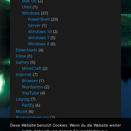
Mac OS
(2)
UNIX
(1)
Windows
(37)
PowerShell
(29)
Server
(1)
Windows 10
(2)
Windows 7
(5)
Windows 8
(6)
Downloads
(4)
Filme
(1)
Games
(5)
MineCraft
(2)
Internet
(7)
Browser
(1)
Wordpress
(2)
YouTube
(4)
Leipzig
(7)
PartEy
(6)
Musik
(6)
Programmierung
(2)
C#
(2)
Diese Website benutzt Cookies. Wenn du die Website weiter
Projekte
(4)