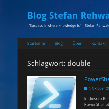
Blog Stefan Rehw
"Success is where knowledge is" – Stefan Rehwal
Primäres
Zum
Startseite
Blog
Über
Kontakt
Inhalt
Menü
springen
Schlagwort:
double
PowerShe
Veröffentlicht
7. Oktober 2
am
In diesem Bei
PowerShell et