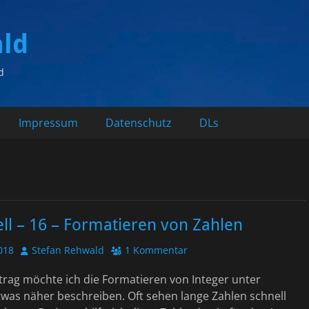
ald
d
Impressum
Datenschutz
DLs
ll – 16 – Formatieren von Zahlen
Autor
018
Stefan Rehwald
1 Kommentar
trag möchte ich die Formatieren von Integer unter
was näher beschreiben. Oft sehen lange Zahlen schnell