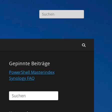
Suchen
nach:
Suchen
Gepinnte Beiträge
PowerShell Masterindex
Synology FAQ
Suchen
nach: