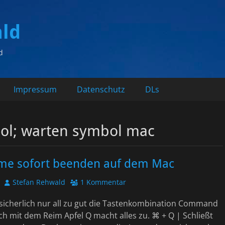
ald
d
Impressum
Datenschutz
DLs
l; warten symbol mac
e sofort beenden auf dem Mac
Autor
Stefan Rehwald
1 Kommentar
 sicherlich nur all zu gut die Tastenkombination Command
h mit dem Reim Apfel Q macht alles zu. ⌘ + Q | Schließt