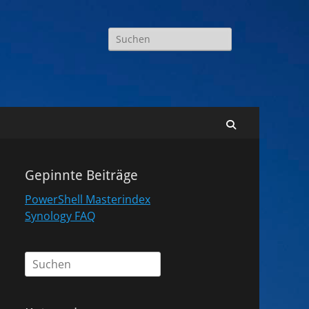
Suchen
nach:
Suchen
Gepinnte Beiträge
PowerShell Masterindex
Synology FAQ
Suchen
nach: