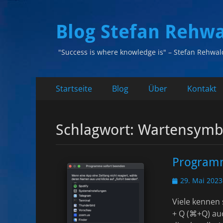
Blog Stefan Rehw
"Success is where knowledge is" – Stefan Rehwal
Primäres
Zum
Startseite
Blog
Über
Kontakt
Inhalt
Menü
springen
Schlagwort:
Wartensymbo
Programm
Veröffentlicht
29. Mai 2023
am
Viele kennen
+ Q (⌘+Q) auc