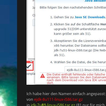
Ich habe hier den Namen einfach angepasst:
von
ejdk-8u111-linux-i586.tar.gz
in
jdk-7u
81
-linux-i586.tar.gz
(81 nur für mich a