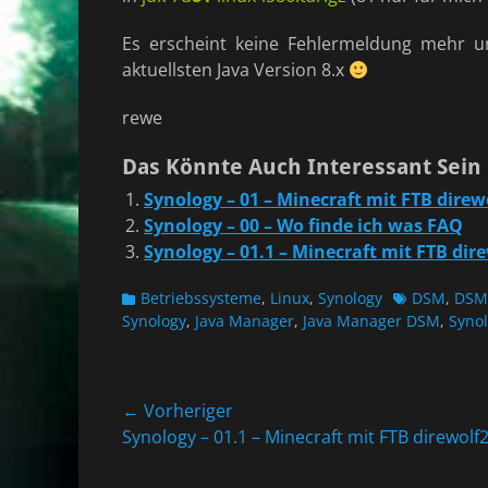
Es erscheint keine Fehlermeldung mehr un
aktuellsten Java Version 8.x
rewe
Das Könnte Auch Interessant Sein
Synology – 01 – Minecraft mit FTB direw
Synology – 00 – Wo finde ich was FAQ
Synology – 01.1 – Minecraft mit FTB dir
Kategorien
Schlagworte
Betriebssysteme
,
Linux
,
Synology
DSM
,
DSM
Synology
,
Java Manager
,
Java Manager DSM
,
Syno
Beitragsnavigation
← Vorheriger
Vorheriger
Synology – 01.1 – Minecraft mit FTB direwolf
Beitrag: