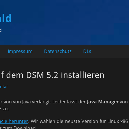
ald
d
Impressum
Datenschutz
DLs
uf dem DSM 5.2 installieren
ntar
rsion von Java verlangt. Leider lässt der
Java Manager
von
 zu.
acle herunter
. Wir wählen die neuste Version für Linux x86
enz zum Download.