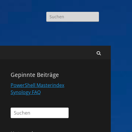
Suchen
nach:
Suchen
Gepinnte Beiträge
PowerShell Masterindex
Synology FAQ
Suchen
nach: