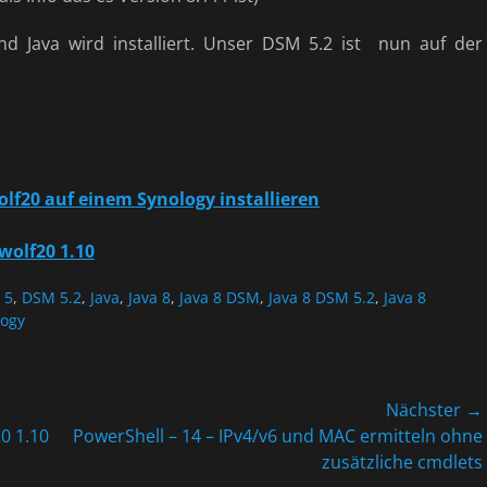
d Java wird installiert. Unser DSM 5.2 ist nun auf der
olf20 auf einem Synology installieren
ewolf20 1.10
 5
,
DSM 5.2
,
Java
,
Java 8
,
Java 8 DSM
,
Java 8 DSM 5.2
,
Java 8
logy
Nächster →
Nächster
20 1.10
PowerShell – 14 – IPv4/v6 und MAC ermitteln ohne
Beitrag:
zusätzliche cmdlets