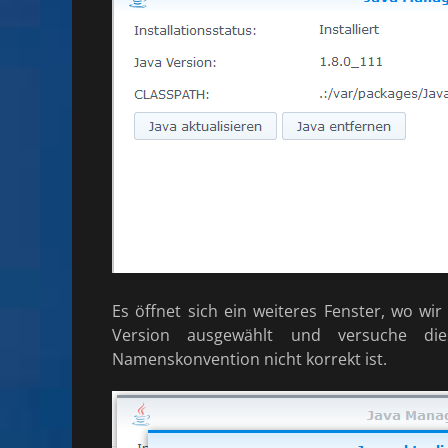
Es öffnet sich ein weiteres Fenster, wo wi
Version ausgewählt und versuche die
Namenskonvention nicht korrekt ist.