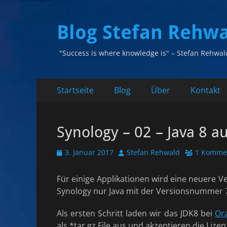
Blog Stefan Rehw
"Success is where knowledge is" – Stefan Rehwal
Primäres
Zum
Startseite
Blog
Über
Kontakt
Inhalt
Menü
springen
Synology – 02 – Java 8 a
Veröffentlicht
Autor
3. Januar 2017
Stefan Rehwald
1 Komme
am
Für einige Applikationen wird eine neuere Ve
Synology nur Java mit der Versionsnummer 7
Als ersten Schritt laden wir das JDK8 bei
Or
als *tar.gz File aus und akzeptieren die Liz