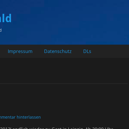
ald
d
Impressum
Datenschutz
DLs
mentar hinterlassen