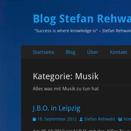
Blog Stefan Rehw
"Success is where knowledge is" – Stefan Rehwal
Primäres
Zum
Startseite
Blog
Über
Kontakt
Inhalt
Menü
springen
Kategorie:
Musik
Alles was mit Musik zu tun hat
J.B.O. in Leipzig
Veröffentlicht
Autor
18. September 2012
Stefan Rehwald
Kom
am