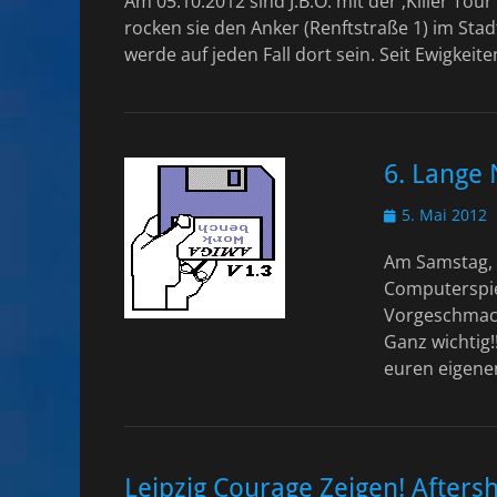
Am 05.10.2012 sind J.B.O. mit der ‚Killer Tour
rocken sie den Anker (Renftstraße 1) im Stad
werde auf jeden Fall dort sein. Seit Ewigke
6. Lange
Veröffentlicht
5. Mai 2012
am
Am Samstag, d
Computerspiel
Vorgeschmack 
Ganz wichtig!
euren eigene
Leipzig Courage Zeigen! After