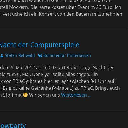
 2012‘ endlich wieder zu Gast in Leipzig. Ab 20:00 Uhr
tteil Möckern. Die Karte kostet über Eventim 26 Euro. Ich
iten versuche ich ein Konzert von den Bayern mitzunehmen.
 Nacht der Computerspiele
Autor
Stefan Rehwald
Kommentar hinterlassen
em 5. Mai 2012 ab 16:00 startet die Lange Nacht der
e zum 6. Mal. Der Flyer sollte alles sagen. Ein
von TRIaC gibts es hier, er legt zwischen 0-1 Uhr auf.
!! Es gibt keine Getränke (V-Mate…) zu TRIaC. Bringt euch
n Stoff mit
Wir sehen uns
Weiterlesen …
showparty