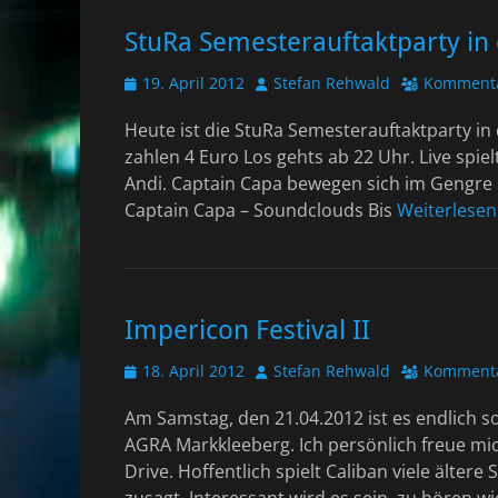
StuRa Semesterauftaktparty in
Veröffentlicht
Autor
19. April 2012
Stefan Rehwald
Kommenta
am
Heute ist die StuRa Semesterauftaktparty in 
zahlen 4 Euro Los gehts ab 22 Uhr. Live spiel
Andi. Captain Capa bewegen sich im Gengre E
Captain Capa – Soundclouds Bis
Weiterlesen
Impericon Festival II
Veröffentlicht
Autor
18. April 2012
Stefan Rehwald
Kommenta
am
Am Samstag, den 21.04.2012 ist es endlich so 
AGRA Markkleeberg. Ich persönlich freue mi
Drive. Hoffentlich spielt Caliban viele älter