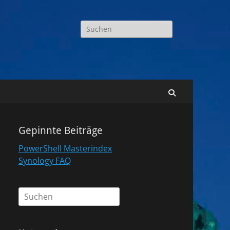
Suchen
nach:
Suchen
Gepinnte Beiträge
PowerShell Masterindex
Synology FAQ
Suchen
nach: