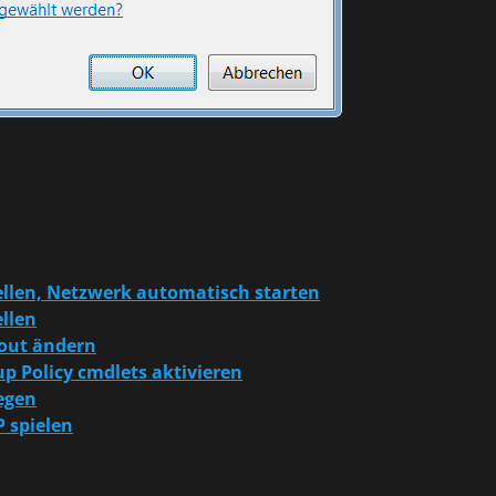
llen, Netzwerk automatisch starten
llen
yout ändern
up Policy cmdlets aktivieren
legen
 spielen