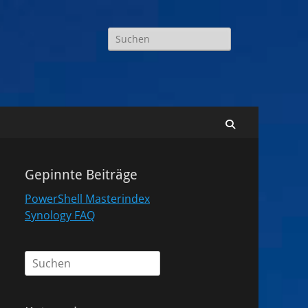
Suchen
nach:
Suchen
Gepinnte Beiträge
PowerShell Masterindex
Synology FAQ
Suchen
nach: