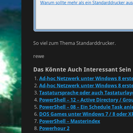
So viel zum Thema Standarddrucker.
rewe
Das Könnte Auch Interessant Sein
Ad-hoc Netzwerk unter Windows 8 erste
Ad-hoc Netzwerk unter Windows 8 erste
Tastatursprache oder auch Tastaturla
PowerShell – 12 – Active Directory / Gro
PowerShell – 08 – Ein Schedule Task an
DOS Games unter Windows 7 / 8 oder XP
PowerShell – Masterindex
Powerhour 2