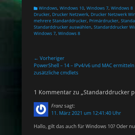
Kategorien
Windows
,
Windows 10
,
Windows 7
,
Windows 8
Drucker
,
Drucker Netzwerk
,
Drucker Netzwerk Wi
mehrere Standarddrucker
,
Primärdrucker
,
Standa
Standarddrucker auswählen
,
Standarddrucker W
Windows 7
,
Windows 8
Beitragsnavigation
← Vorheriger
Vorheriger
PowerShell – 14 – IPv4/v6 und MAC ermittel
Beitrag:
zusätzliche cmdlets
1 Kommentar zu „Standarddrucker p
Franz
sagt:
11. März 2021 um 12:41:40 Uhr
Hallo, gilt das auch für Windows 10? Oder nu