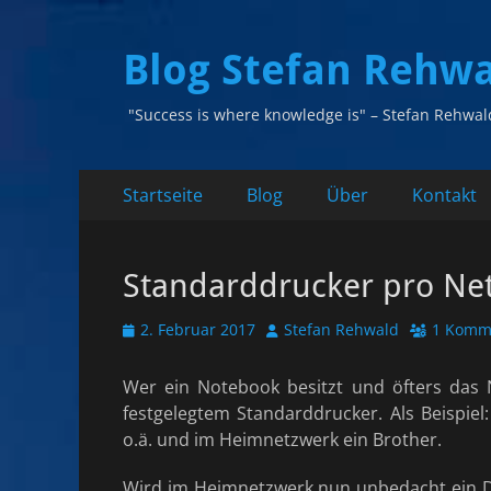
Blog Stefan Rehw
"Success is where knowledge is" – Stefan Rehwal
Primäres
Zum
Startseite
Blog
Über
Kontakt
Inhalt
Menü
springen
Standarddrucker pro Ne
Veröffentlicht
Autor
2. Februar 2017
Stefan Rehwald
1 Komm
am
Wer ein Notebook besitzt und öfters das 
festgelegtem Standarddrucker. Als Beispiel
o.ä. und im Heimnetzwerk ein Brother.
Wird im Heimnetzwerk nun unbedacht ein D