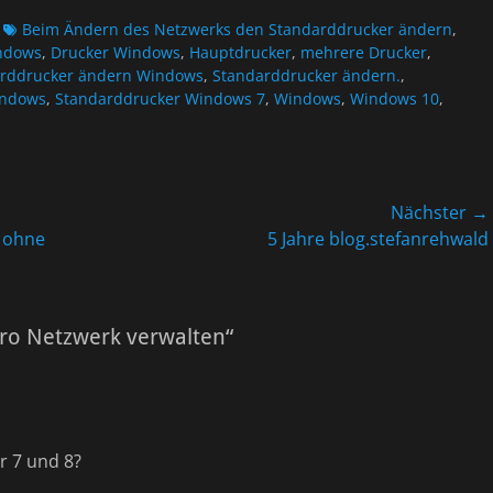
Schlagworte
Beim Ändern des Netzwerks den Standarddrucker ändern
,
ndows
,
Drucker Windows
,
Hauptdrucker
,
mehrere Drucker
,
rddrucker ändern Windows
,
Standarddrucker ändern.
,
indows
,
Standarddrucker Windows 7
,
Windows
,
Windows 10
,
Nächster →
Nächster
n ohne
5 Jahre blog.stefanrehwald
Beitrag:
ro Netzwerk verwalten“
r 7 und 8?