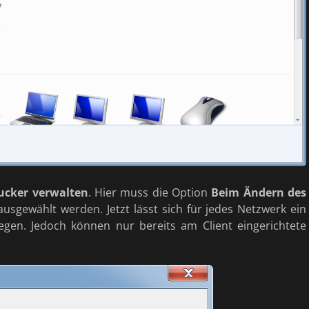
ucker verwalten
. Hier muss die Option
Beim Ändern des
usgewählt werden. Jetzt lässt sich für jedes Netzwerk ein
egen. Jedoch können nur bereits am Client eingerichtete