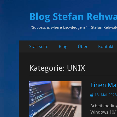
Blog Stefan Rehw
"Success is where knowledge is" – Stefan Rehwal
Primäres
Zum
Startseite
Blog
Über
Kontakt
Inhalt
Menü
springen
Kategorie:
UNIX
Einen Mac
Veröffentlicht
13. Mai 2023
am
Arbeitsbeding
Windows 10/1