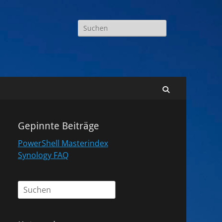
Suchen
nach:
Suchen
Gepinnte Beiträge
PowerShell Masterindex
Synology FAQ
Suchen
nach: