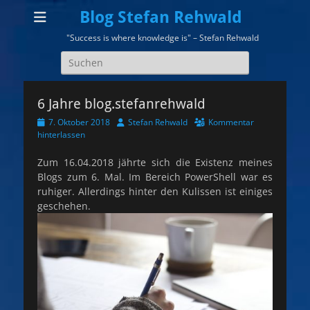
Blog Stefan Rehwald
"Success is where knowledge is" – Stefan Rehwald
Suchen
nach:
6 Jahre blog.stefanrehwald
Veröffentlicht
Autor
7. Oktober 2018
Stefan Rehwald
Kommentar
am
hinterlassen
Zum 16.04.2018 jährte sich die Existenz meines
Blogs zum 6. Mal. Im Bereich PowerShell war es
ruhiger. Allerdings hinter den Kulissen ist einiges
geschehen.