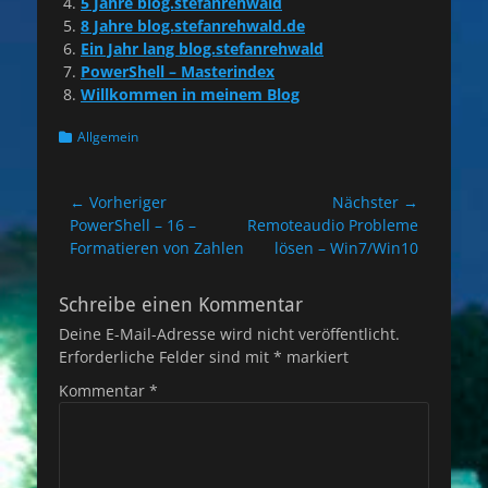
5 Jahre blog.stefanrehwald
8 Jahre blog.stefanrehwald.de
Ein Jahr lang blog.stefanrehwald
PowerShell – Masterindex
Willkommen in meinem Blog
Kategorien
Allgemein
Beitragsnavigation
← Vorheriger
Nächster →
Vorheriger
Nächster
PowerShell – 16 –
Remoteaudio Probleme
Beitrag:
Beitrag:
Formatieren von Zahlen
lösen – Win7/Win10
Schreibe einen Kommentar
Deine E-Mail-Adresse wird nicht veröffentlicht.
Erforderliche Felder sind mit
*
markiert
Kommentar
*