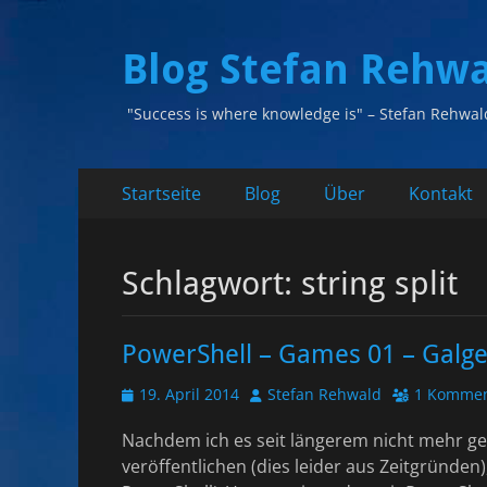
Blog Stefan Rehw
"Success is where knowledge is" – Stefan Rehwal
Primäres
Zum
Startseite
Blog
Über
Kontakt
Inhalt
Menü
springen
Schlagwort:
string split
PowerShell – Games 01 – Galg
Veröffentlicht
Autor
19. April 2014
Stefan Rehwald
1 Kommen
am
Nachdem ich es seit längerem nicht mehr ge
veröffentlichen (dies leider aus Zeitgründen