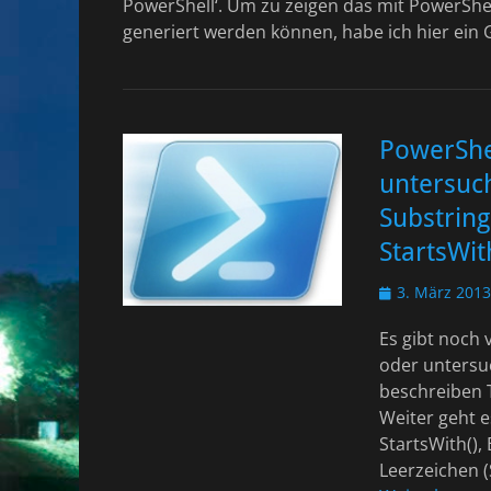
PowerShell‘. Um zu zeigen das mit PowerShe
generiert werden können, habe ich hier ein G
PowerShel
untersuch
Substring
StartsWit
Veröffentlicht
3. März 2013
am
Es gibt noch 
oder untersu
beschreiben T
Weiter geht e
StartsWith(),
Leerzeichen (