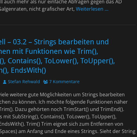
ll auch mehr als nur einfache Abfragen gegen das AD
algenraten, nicht grafischer Art,
Weiterlesen …
l – 03.2 – Strings bearbeiten und
en mit Funktionen wie Trim(),
(), Contains(), ToLower(), ToUpper(),
h(), EndsWith()
Autor
Stefan Rehwald
7 Kommentare
viele weitere gute Möglichkeiten um Strings bearbeiten
chen zu können. Ich möchte folgende Funktionen näher
rim(). Dazu gehörten noch TrimStart() und TrimEnd().
s mit SubString(), Contains(), ToLower(), ToUpper(),
 EndsWith(). Trim() Trim eignet sich zum Entfernen von
Spaces) am Anfang und Ende eines Strings. Sieht der String