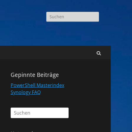
Suchen
nach:
Suchen
Gepinnte Beiträge
PowerShell Masterindex
Synology FAQ
Suchen
nach: