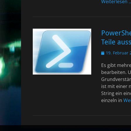
Weiterlesen 
PowerShel
Teile aus
Veröffentlicht
19. Februar 
am
Es gibt mehre
bearbeiten. 
Grundverständ
ist mit einer
String ein ei
einzeln in
Wei