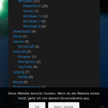
Windows
(37)
PowerShell
(29)
Server
(1)
Windows 10
(2)
Windows 7
(5)
Windows 8
(6)
Downloads
(4)
Filme
(1)
Games
(5)
MineCraft
(2)
Internet
(7)
Browser
(1)
Wordpress
(2)
YouTube
(4)
Leipzig
(7)
PartEy
(6)
Musik
(6)
Programmierung
(2)
C#
(2)
Diese Website benutzt Cookies. Wenn du die Website weiter
Projekte
(4)
nutzt, gehe ich von deinem Einverständnis aus.
Reisen
(10)
OK
Nein, danke
Edinburgh
(8)