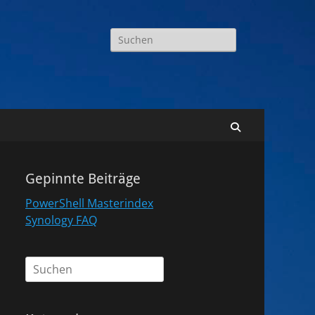
Suchen
nach:
Suchen
Gepinnte Beiträge
PowerShell Masterindex
Synology FAQ
Suchen
nach: