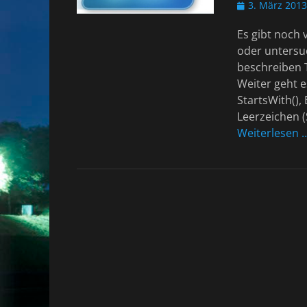
Veröffentlicht
3. März 2013
am
Es gibt noch 
oder untersu
beschreiben T
Weiter geht e
StartsWith(),
Leerzeichen (
Weiterlesen 