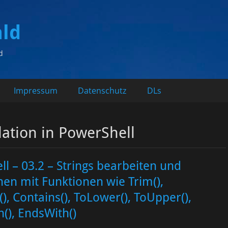
ald
d
Impressum
Datenschutz
DLs
ation in PowerShell
l – 03.2 – Strings bearbeiten und
en mit Funktionen wie Trim(),
(), Contains(), ToLower(), ToUpper(),
h(), EndsWith()