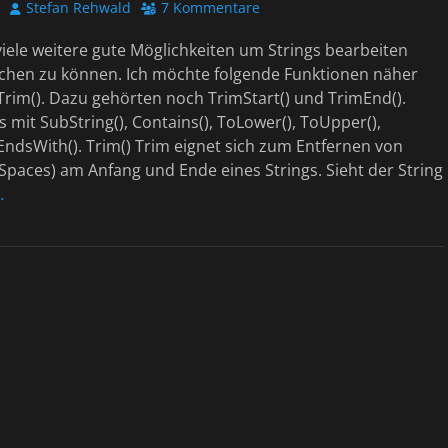
Autor
Stefan Rehwald
7 Kommentare
viele weitere gute Möglichkeiten um Strings bearbeiten
chen zu können. Ich möchte folgende Funktionen näher
rim(). Dazu gehörten noch TrimStart() und TrimEnd().
s mit SubString(), Contains(), ToLower(), ToUpper(),
 EndsWith(). Trim() Trim eignet sich zum Entfernen von
Spaces) am Anfang und Ende eines Strings. Sieht der String
…