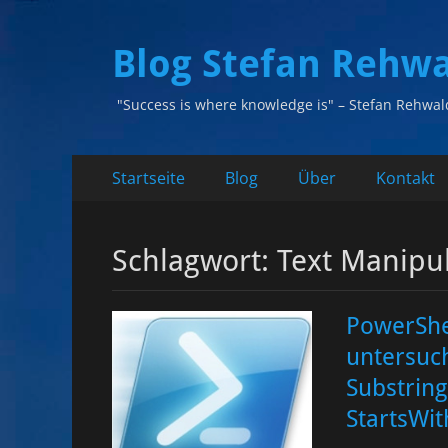
Blog Stefan Rehw
"Success is where knowledge is" – Stefan Rehwal
Primäres
Zum
Startseite
Blog
Über
Kontakt
Inhalt
Menü
springen
Schlagwort:
Text Manipul
PowerShel
untersuch
Substring
StartsWit