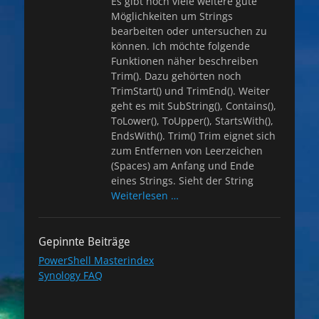
Es gibt noch viele weitere gute
Möglichkeiten um Strings
bearbeiten oder untersuchen zu
können. Ich möchte folgende
Funktionen näher beschreiben
Trim(). Dazu gehörten noch
TrimStart() und TrimEnd(). Weiter
geht es mit SubString(), Contains(),
ToLower(), ToUpper(), StartsWith(),
EndsWith(). Trim() Trim eignet sich
zum Entfernen von Leerzeichen
(Spaces) am Anfang und Ende
eines Strings. Sieht der String
Weiterlesen …
Gepinnte Beiträge
PowerShell Masterindex
Synology FAQ