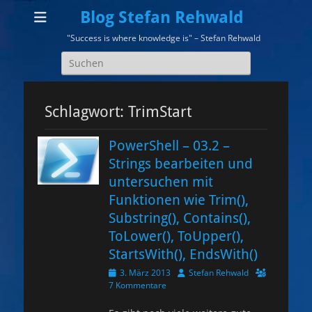
Blog Stefan Rehwald
"Success is where knowledge is" – Stefan Rehwald
Suchen
nach:
Schlagwort:
TrimStart
PowerShell – 03.2 –
Strings bearbeiten und
untersuchen mit
Funktionen wie Trim(),
Substring(), Contains(),
ToLower(), ToUpper(),
StartsWith(), EndsWith()
Veröffentlicht
Autor
3. März 2013
Stefan Rehwald
am
7 Kommentare