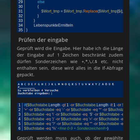
29
else
30
{
31
$Wort_tmp
=
$Wort_tmp
.
Replace
(
$Wort_tmp
[
$i
]
,
'_'
)
32
}
33
}
34
LebenspunkteErmitteln
35
}
Prüfen der eingabe
Geprüft wird die Eingabe. Hier habe ich die Länge
der Eingabe auf 1 Zeichen beschränkt zudem
dürfen Sonderzeichen wie +,*,\,/,$ etc. nicht
enthalten sein, diese wird alles in die If-Abfrage
gepackt.
1
if
(
$Buchstabe
.
Length
-gt
1
-or
$Buchstabe
.
Length
-lt
1
-or
$Buchsta
2
'+'
-or
$Buchstabe
-eq
'-'
-or
$Buchstabe
-eq
'*'
-or
$Buchstabe
-eq
'/'
3
$Buchstabe
-eq
'\'
-or
$Buchstabe
-eq
'$'
-or
$Buchstabe
-eq
'('
-or
4
$Buchstabe
-eq
')'
-or
$Buchstabe
-eq
'='
-or
$Buchstabe
-eq
'!'
-or
5
$Buchstabe
-eq
'?'
-or
$Buchstabe
-eq
'"'
-or
$Buchstabe
-eq
'§'
-or
6
$Buchstabe
-eq
'%'
<#ne 0-9 + Sonderzeichen#>
)
Geprüft werden muss auch, ob der gewählte