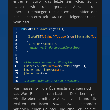
entfernen zuvor das letzte Semikolon. Somit
haben wir die genaue Anzahl der
Übereinstimmungen und die exakte Position der
Buchstaben ermittelt. Dazu dient folgender Code-
Schnipsel
1
for
(
$i
=
0
;
$i
-lt
$Wort
.
Length
;
$i
++
)
2
{
3
If
(
$Wort
[
$i
]
.
ToString
(
)
.
ToUpper
(
)
-eq
$Buchstabe
.
ToUpper
(
)
)
4
{
5
$Treffer
=
$Treffer
+
$i
+
";"
6
#write-host $i -ForegroundColor Green
7
}
8
}
9
10
# Übereinstimmungen im Wort splitten
11
$Treffer
=
$Treffer
.
Remove
(
$Treffer
.
Length
-1
,
1
)
12
$Treffer_tmp
=
$Treffer
.
Split
(
';'
)
13
$Treffer_tmp
.
Count
14
15
#Ausgabe wäre hier 2 für L in PowerShell
Nun müssen wir die Übereinstimmungen noch in
das Wort
P_________
rein basteln. Dazu benötigen
wir die eben ermittelte Anzahl von L und die
exakten Positionen sowie zwei temporäre
Variablen, einen Counter und eine For-Schleife.