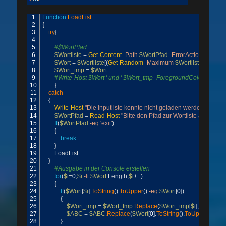
1
Function
LoadList
2
{
3
try
{
4
5
#$WortPfad
6
$Wortliste
=
Get-Content
-Path
$WortPfad
-ErrorAction
Ignore
7
$Wort
=
$Wortliste
[
(
Get-Random
-Maximum
$Wortliste
.
Count
)
]
8
$Wort_tmp
=
$Wort
9
#Write-Host $Wort ' und ' $Wort_tmp -ForegroundColor Red
10
}
11
catch
12
{
13
Write-Host
"Die Inputliste konnte nicht geladen werden."
-Back
14
$WortPfad
=
Read-Host
"Bitte den Pfad zur Wortliste angeben`n
15
If
(
$WortPfad
-eq
'exit'
)
16
{
17
break
18
}
19
LoadList
20
}
21
#Ausgabe in der Console erstellen
22
for
(
$i
=
0
;
$i
-lt
$Wort
.
Length
;
$i
++
)
23
{
24
If
(
$Wort
[
$i
]
.
ToString
(
)
.
ToUpper
(
)
-eq
$Wort
[
0
]
)
25
{
26
$Wort_tmp
=
$Wort_tmp
.
Replace
(
$Wort_tmp
[
$i
]
,
$Wort
[
0
]
)
27
$ABC
=
$ABC
.
Replace
(
$Wort
[
0
]
.
ToString
(
)
.
ToUpper
(
)
+
' '
,
""
28
}