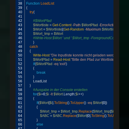
38
Function
LoadList
39
{
40
try
{
41
42
#$WortPfad
43
$Wortliste
=
Get-Content
-Path
$WortPfad
-ErrorAction
Ignore
44
$Wort
=
$Wortliste
[
(
Get-Random
-Maximum
$Wortliste
.
Count
)
45
$Wort_tmp
=
$Wort
46
#Write-Host $Wort ' und ' $Wort_tmp -ForegroundColor Red
47
}
48
catch
49
{
50
Write-Host
"Die Inputliste konnte nicht geladen werden."
-Bac
51
$WortPfad
=
Read-Host
"Bitte den Pfad zur Wortliste angeben
52
If
(
$WortPfad
-eq
'exit'
)
53
{
54
break
55
}
56
LoadList
57
}
58
#Ausgabe in der Console erstellen
59
for
(
$i
=
0
;
$i
-lt
$Wort
.
Length
;
$i
++
)
60
{
61
If
(
$Wort
[
$i
]
.
ToString
(
)
.
ToUpper
(
)
-eq
$Wort
[
0
]
)
62
{
63
$Wort_tmp
=
$Wort_tmp
.
Replace
(
$Wort_tmp
[
$i
]
,
$Wort
[
0
]
64
$ABC
=
$ABC
.
Replace
(
$Wort
[
0
]
.
ToString
(
)
.
ToUpper
(
)
+
' '
,
65
}
66
else
67
{