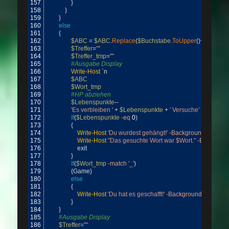
157
}
158
}
159
}
160
else
161
{
162
$ABC
=
$ABC
.
Replace
(
$Buchstabe
.
ToUpper
(
)
+
' '
,
""
)
163
$Treffer
=
""
164
$Treffer_tmp
=
""
165
#Ausgabe Display
166
Write-Host
`
n
167
$ABC
168
$Wort_tmp
169
#HP abziehen
170
$Lebenspunkte
--
171
'Es verbleiben '
+
$Lebenspunkte
+
' Versuche'
172
If
(
$Lebenspunkte
-eq
0
)
173
{
174
Write-Host
'Du wurdest gehängt!'
-BackgroundColor
Ma
175
Write-Host
"Das gesuchte Wort war $Wort."
-Backgrou
176
exit
177
}
178
If
(
$Wort_tmp
-match
'_'
)
179
{
Game
}
180
else
181
{
182
Write-Host
'Du hat es geschafft!'
-BackgroundColor
Ma
183
}
184
}
185
#Ausgabe Display
186
$Treffer
=
""