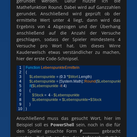
gerundet werden. Dafür nutzte ich die
Mathefunktion Round. Dabei wird auf Ganzzahlen
gerundet. Anschließend wird geprüft ob der
ermittelte Wert unter 4 liegt, dann wird das
Ergebnis von 4 Abgezogen und der Überhang
anschließend auf die Anzahl der Versuche
geschlagen, sodass der Spieler mindestens 4
Versuche pro Wort hat. Um dieses Wirre
Kauderwelsch etwas verständlicher zu machen,
hier der erste Code-Schnipsel.
1
Function
LebenspunkteErmitteln
2
{
3
$Lebenspunkte
=
(
0
.
3
*
$Wort
.
Length
)
4
$Lebenspunkte
=
[
System
.
Math
]
::
Round
(
$Lebenspunkte
,
0
)
5
If
(
$Lebenspunkte
-lt
4
)
6
{
7
$Stock
=
4
-
$Lebenspunkte
8
$Lebenspunkte
=
$Lebenspunkte
+
$Stock
9
}
10
}
Anschließend muss das gesucht Wort, hier im
Beispiel soll es
PowerShell
sein, noch in die für
den Spieler gesuchte Form
P_________
gebracht