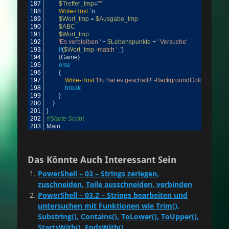
187
$Treffer_tmp
=
""
188
Write-Host
`
n
189
$Wort_tmp
=
$Ausgabe_tmp
190
$ABC
191
$Wort_tmp
192
'Es verbleiben '
+
$Lebenspunkte
+
' Versuche'
193
If
(
$Wort_tmp
-match
'_'
)
194
{
Game
}
195
else
196
{
197
Write-Host
'Du hat es geschafft!'
-BackgroundColor
Magent
198
break
199
}
200
}
201
}
202
#Starte Script
203
Main
Das Könnte Auch Interessant Sein
PowerShell – 03 – Strings zerlegen,
zuschneiden, Teile ausschneiden, verbinden
PowerShell – 03.2 – Strings bearbeiten und
untersuchen mit Funktionen wie Trim(),
Substring(), Contains(), ToLower(), ToUpper(),
StartsWith(), EndsWith()