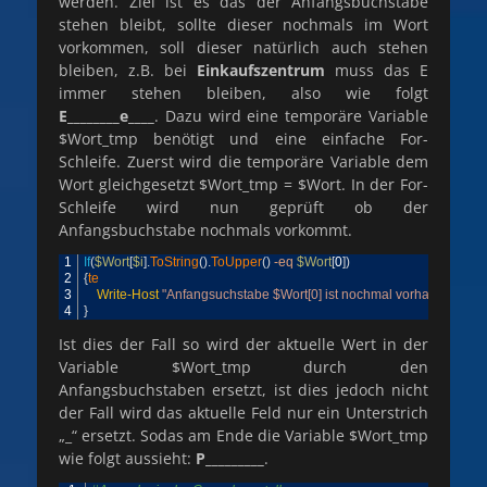
werden. Ziel ist es das der Anfangsbuchstabe
stehen bleibt, sollte dieser nochmals im Wort
vorkommen, soll dieser natürlich auch stehen
bleiben, z.B. bei
Einkaufszentrum
muss das E
immer stehen bleiben, also wie folgt
E________e____
. Dazu wird eine temporäre Variable
$Wort_tmp benötigt und eine einfache For-
Schleife. Zuerst wird die temporäre Variable dem
Wort gleichgesetzt $Wort_tmp = $Wort. In der For-
Schleife wird nun geprüft ob der
Anfangsbuchstabe nochmals vorkommt.
1
If
(
$Wort
[
$i
]
.
ToString
(
)
.
ToUpper
(
)
-eq
$Wort
[
0
]
)
2
{
te
3
Write-Host
"Anfangsuchstabe $Wort[0] ist nochmal vorhanden"
4
}
Ist dies der Fall so wird der aktuelle Wert in der
Variable $Wort_tmp durch den
Anfangsbuchstaben ersetzt, ist dies jedoch nicht
der Fall wird das aktuelle Feld nur ein Unterstrich
„_“ ersetzt. Sodas am Ende die Variable $Wort_tmp
wie folgt aussieht:
P_________
.