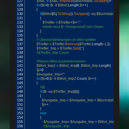
127
$ABC
=
$ABC
.
Replace
(
$Buchstabe
.
ToUpper
(
)
+
' '
,
""
)
128
for
(
$i
=
0
;
$i
-lt
$Wort
.
Length
;
$i
++
)
129
{
130
If
(
$Wort
[
$i
]
.
ToString
(
)
.
ToUpper
(
)
-eq
$Buchstabe
.
ToUppe
131
{
132
$Treffer
=
$Treffer
+
$i
+
";"
133
#write-host $i -ForegroundColor Green
134
}
135
}
136
# Übereinstimmungen im Wort splitten
137
$Treffer
=
$Treffer
.
Remove
(
$Treffer
.
Length
-1
,
1
)
138
$Treffer_tmp
=
$Treffer
.
Split
(
';'
)
139
#$Treffer_tmp.Count
140
141
#Neues Wort zusammensetzen
142
$Wort_tmp2
=
$Wort_tmp
[
0
.
.
$Wort_tmp
.
Length
]
143
$j
=
0
144
$Ausgabe_tmp
=
""
145
for
(
$i
=
0
;
$i
-lt
$Wort_tmp2
.
Count
;
$i
++
)
146
{
147
#$i
148
If
(
$i
-eq
$Treffer_tmp
[
$j
]
)
149
{
150
$Ausgabe_tmp
=
$Ausgabe_tmp
+
$Buchstabe
151
$j
++
152
}
153
else
154
{
155
$Ausgabe_tmp
=
$Ausgabe_tmp
+
$Wort_tmp2
[
$i
]
156
#$Ausgabe_tmp