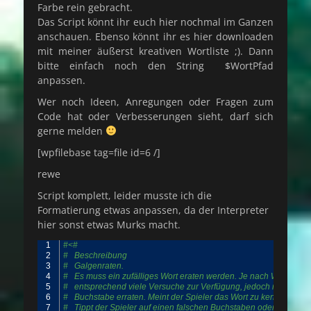
Farbe rein gebracht.
Das Script könnt ihr euch hier nochmal im Ganzen
anschauen. Ebenso könnt ihr es hier downloaden
mit meiner äußerst kreativen Wortliste ;). Dann
bitte einfach noch den String $WortPfad
anpassen.
Wer noch Ideen, Anregungen oder Fragen zum
Code hat oder Verbesserungen sieht, darf sich
gerne melden
[wpfilebase tag=file id=6 /]
rewe
Script komplett, leider musste ich die
Formatierung etwas anpassen, da der Interpreter
hier sonst etwas Murks macht.
1
#<#
2
#   Beschreibung
3
#   Galgenraten.
4
#   Es muss ein zufälliges Wort eraten werden. Je nach Wortläng
5
#   entsprechend viele Versuche zur Verfügung, jedoch mindesten
6
#   Buchstabe erraten. Meint der Spieler das Wort zu kennen, so 
7
#   Tippt der Spieler auf einen falschen Buchstaben oder gibt das