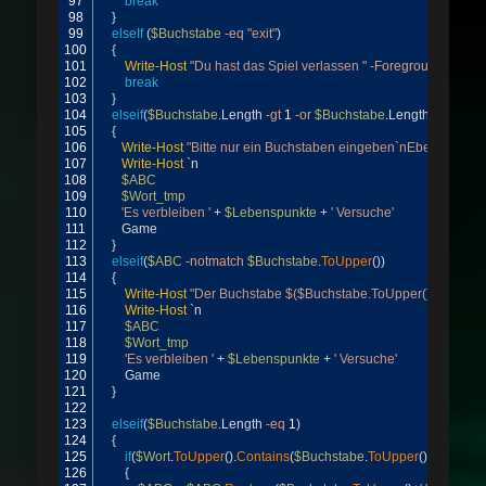
97
break
98
}
99
elseIf
(
$Buchstabe
-eq
"exit"
)
100
{
101
Write-Host
"Du hast das Spiel verlassen "
-ForegroundColor
102
break
103
}
104
elseif
(
$Buchstabe
.
Length
-gt
1
-or
$Buchstabe
.
Length
-lt
1
-or
$
105
{
106
Write-Host
"Bitte nur ein Buchstaben eingeben`nEbenso kein
107
Write-Host
`
n
108
$ABC
109
$Wort_tmp
110
'Es verbleiben '
+
$Lebenspunkte
+
' Versuche'
111
Game
112
}
113
elseif
(
$ABC
-notmatch
$Buchstabe
.
ToUpper
(
)
)
114
{
115
Write-Host
"Der Buchstabe $($Buchstabe.ToUpper()) wurde br
116
Write-Host
`
n
117
$ABC
118
$Wort_tmp
119
'Es verbleiben '
+
$Lebenspunkte
+
' Versuche'
120
Game
121
}
122
123
elseif
(
$Buchstabe
.
Length
-eq
1
)
124
{
125
if
(
$Wort
.
ToUpper
(
)
.
Contains
(
$Buchstabe
.
ToUpper
(
)
)
)
126
{