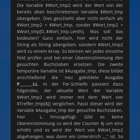
Die Variable $Wort_tmp2 wird der Wert von der
bereits oben beschriebenen Variable $Wort_tmp
übergeben. Dies geschieht aber nicht einfach als
$Wort_tmp2 = $Wort_tmp, sonder $Wort_tmp2 =
$Wort_tmp[0..$Wort_tmp.Lenth]. Was soll das
bedeuten? Ganz einfach, hier wird nicht der
String als String übergeben, sondern $Wort_tmp2
wird zu einem Array. So können wir jedes einzelne
Feld prüfen und bei einer Übereinstimmung den
gesuchten Buchstaben ersetzen. Die zweite
temporäre Variable ist $Ausgabe_tmp, diese bildet
anschließend die neu gebildete Ausgabe
P_______LL
. In der For-Schleife passiert dazu
folgendes, der aktuelle Wert der Variable
$Wort_tmp2 wird immer mit dem Wert von
$Treffer_tmp[$j] verglichen. Passt dieser wird der
Variable $Ausgabe_tmp der gesuchte Buchstaben,
hier L, hinzugefügt. Gibt es keine
Übereinstimmung so wird der Counter $j um eins
erhöht und es wird der Wert von $Wort_tmp2
abgehangen, was dann ein Unterstrich „_“ ist. So