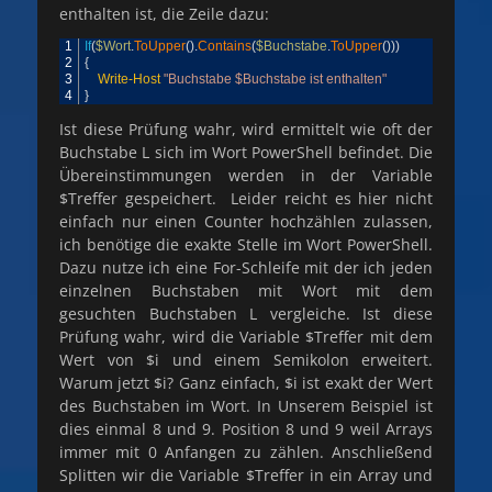
enthalten ist, die Zeile dazu:
1
If
(
$Wort
.
ToUpper
(
)
.
Contains
(
$Buchstabe
.
ToUpper
(
)
)
)
2
{
3
Write-Host
"Buchstabe $Buchstabe ist enthalten"
4
}
Ist diese Prüfung wahr, wird ermittelt wie oft der
Buchstabe L sich im Wort PowerShell befindet. Die
Übereinstimmungen werden in der Variable
$Treffer gespeichert. Leider reicht es hier nicht
einfach nur einen Counter hochzählen zulassen,
ich benötige die exakte Stelle im Wort PowerShell.
Dazu nutze ich eine For-Schleife mit der ich jeden
einzelnen Buchstaben mit Wort mit dem
gesuchten Buchstaben L vergleiche. Ist diese
Prüfung wahr, wird die Variable $Treffer mit dem
Wert von $i und einem Semikolon erweitert.
Warum jetzt $i? Ganz einfach, $i ist exakt der Wert
des Buchstaben im Wort. In Unserem Beispiel ist
dies einmal 8 und 9. Position 8 und 9 weil Arrays
immer mit 0 Anfangen zu zählen. Anschließend
Splitten wir die Variable $Treffer in ein Array und