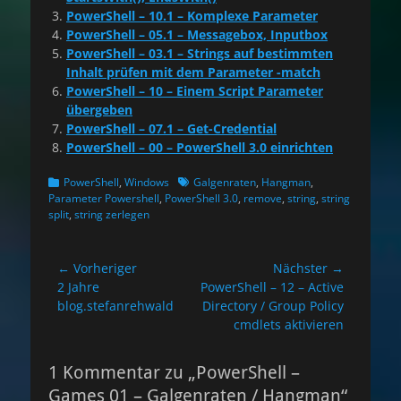
PowerShell – 10.1 – Komplexe Parameter
PowerShell – 05.1 – Messagebox, Inputbox
PowerShell – 03.1 – Strings auf bestimmten
Inhalt prüfen mit dem Parameter -match
PowerShell – 10 – Einem Script Parameter
übergeben
PowerShell – 07.1 – Get-Credential
PowerShell – 00 – PowerShell 3.0 einrichten
Kategorien
Schlagworte
PowerShell
,
Windows
Galgenraten
,
Hangman
,
Parameter Powershell
,
PowerShell 3.0
,
remove
,
string
,
string
split
,
string zerlegen
Beitragsnavigation
← Vorheriger
Nächster →
Vorheriger
Nächster
2 Jahre
PowerShell – 12 – Active
Beitrag:
Beitrag:
blog.stefanrehwald
Directory / Group Policy
cmdlets aktivieren
1 Kommentar zu „PowerShell –
Games 01 – Galgenraten / Hangman“