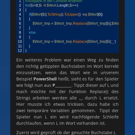
1
#Ausgabe in der Console erstellen
2
for
(
$i
=
0
;
$i
-lt
$Wort
.
Length
;
$i
++
)
3
{
4
If
(
$Wort
[
$i
]
.
ToString
(
)
.
ToUpper
(
)
-eq
$Wort
[
0
]
)
5
{
6
$Wort_tmp
=
$Wort_tmp
.
Replace
(
$Wort_tmp
[
$i
]
,
$Wort
[
0
]
)
7
}
8
else
9
{
10
$Wort_tmp
=
$Wort_tmp
.
Replace
(
$Wort_tmp
[
$i
]
,
'_'
)
11
}
12
}
Ein weiteres Problem war einen Weg zu finden
den richtig getippten Buchstaben im Wort korrekt
einzusetzen, wenn das Wort wie in unserem
Beispiel
PowerShell
heißt, sieht es für den Spieler
wie folgt nun aus
P_________
. Tippt dieser auf L und
mach möchte mit der Funktion Replace() des
Strings arbeiten werden alle ‚
_
‚ durch L ersetzt.
Hier musste ich etwas tricksen, dazu habe ich
zwei temporäre Variablen genommen. Tippt der
Spieler nun L ein wird nachfolgende Schleife
durchlaufen, wenn L im Wort vorhanden ist.
Zuerst wird geprüft ob der gesuchte Buchstabe L