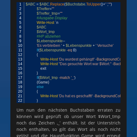
1
$ABC
=
$ABC
.
Replace
(
$Buchstabe
.
ToUpper
(
)
+
' '
,
""
)
2
$Treffer
=
""
3
$Treffer_tmp
=
""
4
#Ausgabe Display
5
Write-Host
`
n
6
$ABC
7
$Wort_tmp
8
#HP abziehen
9
$Lebenspunkte
--
10
'Es verbleiben '
+
$Lebenspunkte
+
' Versuche'
11
If
(
$Lebenspunkte
-eq
0
)
12
{
13
Write-Host
'Du wurdest gehängt!'
-BackgroundColor
Mage
14
Write-Host
"Das gesuchte Wort war $Wort."
-BackgroundC
15
exit
16
}
17
If
(
$Wort_tmp
-match
'_'
)
18
{
Game
}
19
else
20
{
21
Write-Host
'Du hat es geschafft!'
-BackgroundColor
Magen
22
}
Um nun den nächsten Buchstaben erraten zu
können wird geprüft ob unser Wort $Wort_tmp
noch das Zeichen ‚_‘ enthält. Ist der Unterstrich
noch enthalten, so gilt das Wort als noch nicht
gelöst und die Hauptfunktion Game wird erneut