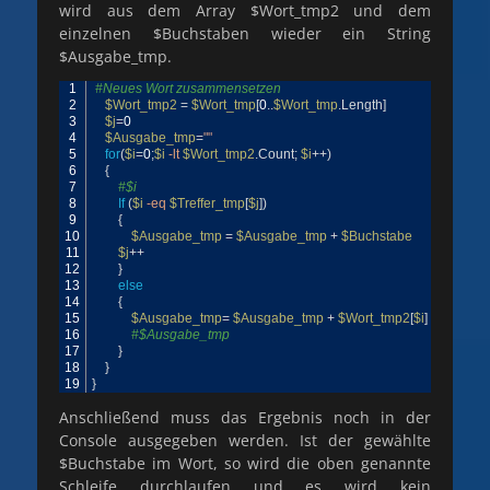
wird aus dem Array $Wort_tmp2 und dem
einzelnen $Buchstaben wieder ein String
$Ausgabe_tmp.
1
#Neues Wort zusammensetzen
2
$Wort_tmp2
=
$Wort_tmp
[
0
.
.
$Wort_tmp
.
Length
]
3
$j
=
0
4
$Ausgabe_tmp
=
""
5
for
(
$i
=
0
;
$i
-lt
$Wort_tmp2
.
Count
;
$i
++
)
6
{
7
#$i
8
If
(
$i
-eq
$Treffer_tmp
[
$j
]
)
9
{
10
$Ausgabe_tmp
=
$Ausgabe_tmp
+
$Buchstabe
11
$j
++
12
}
13
else
14
{
15
$Ausgabe_tmp
=
$Ausgabe_tmp
+
$Wort_tmp2
[
$i
]
16
#$Ausgabe_tmp
17
}
18
}
19
}
Anschließend muss das Ergebnis noch in der
Console ausgegeben werden. Ist der gewählte
$Buchstabe im Wort, so wird die oben genannte
Schleife durchlaufen und es wird kein