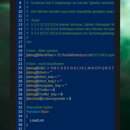
8
#   ist dieser bei 0 angelangt, so hat der Spieler verloren. Einig
9
# 
10
#   Die Wörter werden aus einer Inputliste geladen und zufällig #au
11
# 
12
#   Autor
13
#   V 1.0 31.03.2014 Initiale Version, Stefan Rehwald, #blog.stef
14
#   V 1.1 01.04.2014 Sofortiges lösen des Wortes ist nun möglich 
15
#   V 1.x 05.07.2014 Erweiterungen um Schwierigkeitsgrad ?!
16
# 
17
##>
18
19
#Vars - Bitte setzten
20
[
string
]
$WortPfad
=
'D:\Test\Wörterbuch.txt'
#'D:\SRScripte\wortliste.
21
22
#Vars - nicht bearbeiten
23
[
string
]
$ABC
=
"A B C D E F G H I J K L M N O P Q R S T U V W X 
24
[
string
]
$Wort
=
""
25
[
string
]
$Wort_tmp
=
""
26
[
string
]
$Wort_tmp2
=
""
27
[
string
]
$Ausgabe_tmp
=
""
28
[
string
]
$Treffer
=
0
29
[
string
]
$Treffer_tmp
=
0
30
[
decimal
]
$Lebenspunkte
=
0
31
32
#Inputliste laden
33
Function
Main
34
{
35
LoadList
36
}
37