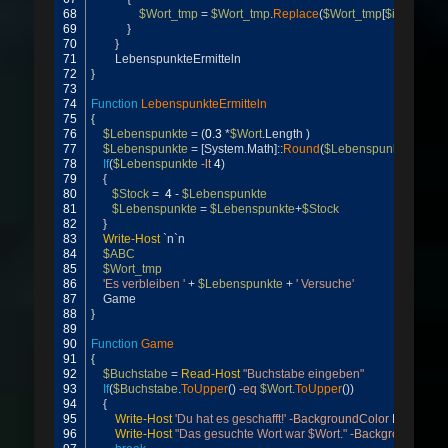
68
$Wort_tmp
=
$Wort_tmp
.
Replace
(
$Wort_tmp
[
$i
]
,
'_'
)
69
}
70
}
71
LebenspunkteErmitteln
72
}
73
74
Function
LebenspunkteErmitteln
75
{
76
$Lebenspunkte
=
(
0
.
3
*
$Wort
.
Length
)
77
$Lebenspunkte
=
[
System
.
Math
]
::
Round
(
$Lebenspunkte
,
0
)
78
If
(
$Lebenspunkte
-lt
4
)
79
{
80
$Stock
=
4
-
$Lebenspunkte
81
$Lebenspunkte
=
$Lebenspunkte
+
$Stock
82
}
83
Write-Host
`
n
`
n
84
$ABC
85
$Wort_tmp
86
'Es verbleiben '
+
$Lebenspunkte
+
' Versuche'
87
Game
88
}
89
90
Function
Game
91
{
92
$Buchstabe
=
Read-Host
"Buchstabe eingeben"
93
If
(
$Buchstabe
.
ToUpper
(
)
-eq
$Wort
.
ToUpper
(
)
)
94
{
95
Write-Host
'Du hat es geschafft!'
-BackgroundColor
Magenta
96
Write-Host
"Das gesuchte Wort war $Wort."
-BackgroundColo