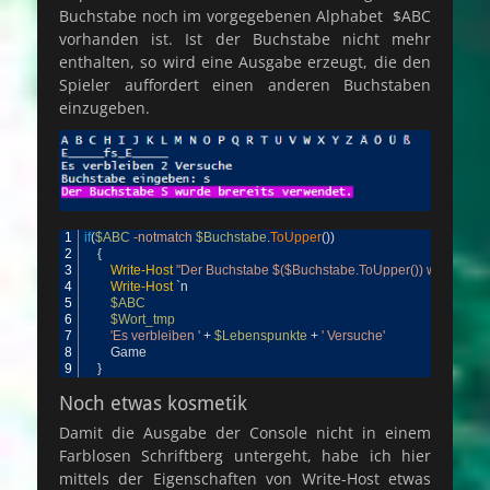
Buchstabe noch im vorgegebenen Alphabet $ABC
vorhanden ist. Ist der Buchstabe nicht mehr
enthalten, so wird eine Ausgabe erzeugt, die den
Spieler auffordert einen anderen Buchstaben
einzugeben.
1
if
(
$ABC
-notmatch
$Buchstabe
.
ToUpper
(
)
)
2
{
3
Write-Host
"Der Buchstabe $($Buchstabe.ToUpper()) wurde brer
4
Write-Host
`
n
5
$ABC
6
$Wort_tmp
7
'Es verbleiben '
+
$Lebenspunkte
+
' Versuche'
8
Game
9
}
Noch etwas kosmetik
Damit die Ausgabe der Console nicht in einem
Farblosen Schriftberg untergeht, habe ich hier
mittels der Eigenschaften von Write-Host etwas