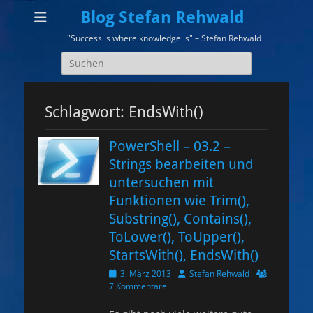
Blog Stefan Rehwald
"Success is where knowledge is" – Stefan Rehwald
Suchen
nach:
Schlagwort:
EndsWith()
PowerShell – 03.2 –
Strings bearbeiten und
untersuchen mit
Funktionen wie Trim(),
Substring(), Contains(),
ToLower(), ToUpper(),
StartsWith(), EndsWith()
Veröffentlicht
Autor
3. März 2013
Stefan Rehwald
am
7 Kommentare