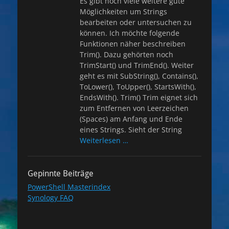
Es gibt noch viele weitere gute
Möglichkeiten um Strings
bearbeiten oder untersuchen zu
können. Ich möchte folgende
Funktionen näher beschreiben
Trim(). Dazu gehörten noch
TrimStart() und TrimEnd(). Weiter
geht es mit SubString(), Contains(),
ToLower(), ToUpper(), StartsWith(),
EndsWith(). Trim() Trim eignet sich
zum Entfernen von Leerzeichen
(Spaces) am Anfang und Ende
eines Strings. Sieht der String
Weiterlesen …
Gepinnte Beiträge
PowerShell Masterindex
Synology FAQ