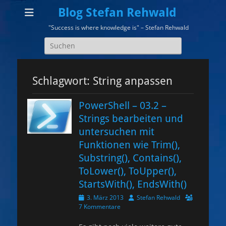
Blog Stefan Rehwald
"Success is where knowledge is" – Stefan Rehwald
Suchen
nach:
Schlagwort:
String anpassen
PowerShell – 03.2 –
Strings bearbeiten und
untersuchen mit
Funktionen wie Trim(),
Substring(), Contains(),
ToLower(), ToUpper(),
StartsWith(), EndsWith()
Veröffentlicht
Autor
3. März 2013
Stefan Rehwald
am
7 Kommentare