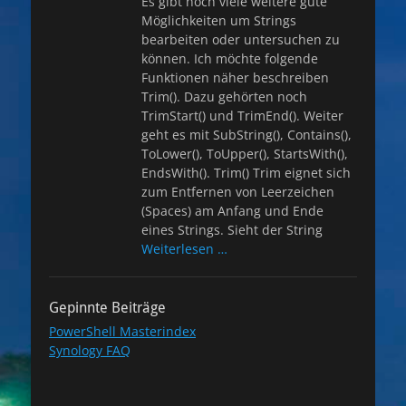
Es gibt noch viele weitere gute
Möglichkeiten um Strings
bearbeiten oder untersuchen zu
können. Ich möchte folgende
Funktionen näher beschreiben
Trim(). Dazu gehörten noch
TrimStart() und TrimEnd(). Weiter
geht es mit SubString(), Contains(),
ToLower(), ToUpper(), StartsWith(),
EndsWith(). Trim() Trim eignet sich
zum Entfernen von Leerzeichen
(Spaces) am Anfang und Ende
eines Strings. Sieht der String
Weiterlesen …
Gepinnte Beiträge
PowerShell Masterindex
Synology FAQ