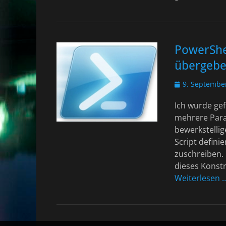
PowerShel
übergeb
Veröffentlicht
9. Septembe
am
Ich wurde gef
mehrere Param
bewerkstelli
Script defini
zuschreiben.
dieses Konstr
Weiterlesen 