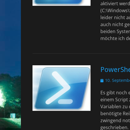
aktiviert wer
(C:\Windows\
leider nicht 
auch nicht ge
beiden System
möchte ich 
PowerShe
Veröffentlicht
10. Septemb
am
Es gibt noch
einem Script 
Variablen zu 
benötigte Rei
zwingend not
geschrieben. 