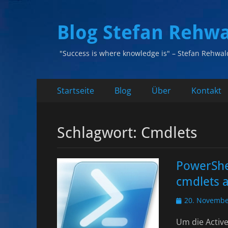
Blog Stefan Rehw
"Success is where knowledge is" – Stefan Rehwal
Primäres
Zum
Startseite
Blog
Über
Kontakt
Inhalt
Menü
springen
Schlagwort:
Cmdlets
PowerShel
cmdlets a
Veröffentlicht
20. Novembe
am
Um die Activ