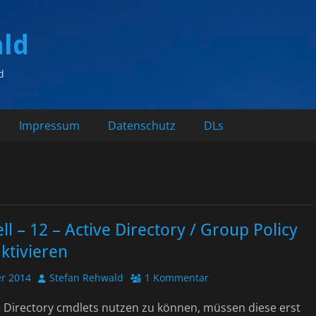
ald
d
Impressum
Datenschutz
DLs
l – 12 – Active Directory / Group Policy
ktivieren
Autor
r 2014
Stefan Rehwald
1 Kommentar
e Directory cmdlets nutzen zu können, müssen diese erst