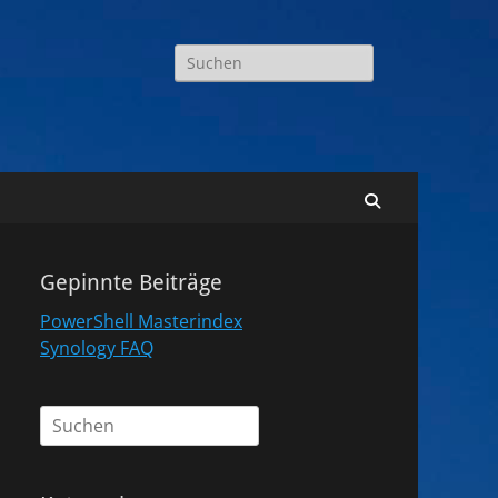
Suchen
nach:
Suchen
Gepinnte Beiträge
PowerShell Masterindex
Synology FAQ
Suchen
nach: