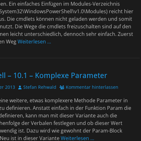
den. Ein einfaches Einfügen im Modules-Verzeichnis
System32\WindowsPowerShell\v1.0\Modules) reicht hier
aus. Die cmdlets können nicht geladen werden und somit
nutzt. Die Wege die cmdlets freizuschalten sind auf den
en leicht unterschiedlich, dennoch sehr einfach. Zuerst
den Weg
Weiterlesen …
ll – 10.1 – Komplexe Parameter
Autor
er 2013
Stefan Rehwald
Kommentar hinterlassen
 eine weitere, etwas komplexere Methode Parameter in
zu definieren. Anstatt einfach in der Funktion Param die
definieren, kann man mit dieser Variante auch die
henfolge der Verbalen festlegen und ob dieser Wert
wendig ist. Dazu wird wie gewohnt der Param-Block
Neu ist in dieser Variante
Weiterlesen …