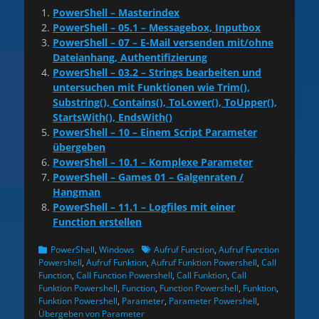
PowerShell – Masterindex
PowerShell – 05.1 – Messagebox, Inputbox
PowerShell – 07 – E-Mail versenden mit/ohne
Dateianhang, Authentifizierung
PowerShell – 03.2 – Strings bearbeiten und
untersuchen mit Funktionen wie Trim(),
Substring(), Contains(), ToLower(), ToUpper(),
StartsWith(), EndsWith()
PowerShell – 10 – Einem Script Parameter
übergeben
PowerShell – 10.1 – Komplexe Parameter
PowerShell – Games 01 – Galgenraten /
Hangman
PowerShell – 11.1 – Logfiles mit einer
Function erstellen
Kategorien
Schlagworte
PowerShell
,
Windows
Aufruf Function
,
Aufruf Function
Powershell
,
Aufruf Funktion
,
Aufruf Funktion Powershell
,
Call
Function
,
Call Function Powershell
,
Call Funktion
,
Call
Funktion Powershell
,
Function
,
Function Powershell
,
Funktion
,
Funktion Powershell
,
Parameter
,
Parameter Powershell
,
Übergeben von Parameter