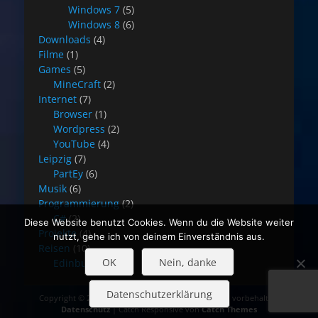
Windows 7
(5)
Windows 8
(6)
Downloads
(4)
Filme
(1)
Games
(5)
MineCraft
(2)
Internet
(7)
Browser
(1)
Wordpress
(2)
YouTube
(4)
Leipzig
(7)
PartEy
(6)
Musik
(6)
Programmierung
(2)
C#
(2)
Diese Website benutzt Cookies. Wenn du die Website weiter
Projekte
(4)
nutzt, gehe ich von deinem Einverständnis aus.
Reisen
(10)
OK
Nein, danke
Edinburgh
(8)
Datenschutzerklärung
Copyright © 2026
Blog Stefan Rehwald
. Alle Rechte vorbehalten.
Datenschutz
| Catch Responsive von
Catch Themes