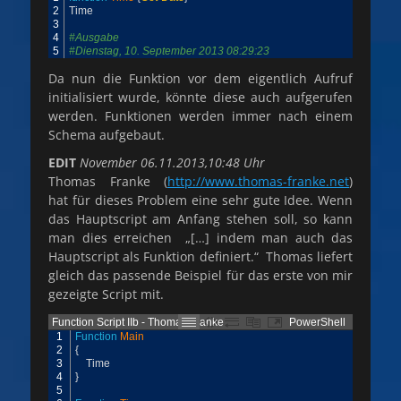
2
Time
3
4
#Ausgabe
5
#Dienstag, 10. September 2013 08:29:23
Da nun die Funktion vor dem eigentlich Aufruf
initialisiert wurde, könnte diese auch aufgerufen
werden. Funktionen werden immer nach einem
Schema aufgebaut.
EDIT
November 06.11.2013,10:48
Uhr
Thomas Franke (
http://www.thomas-franke.net
)
hat für dieses Problem eine sehr gute Idee. Wenn
das Hauptscript am Anfang stehen soll, so kann
man dies erreichen „[…] indem man auch das
Hauptscript als Funktion definiert.“ Thomas liefert
gleich das passende Beispiel für das erste von mir
gezeigte Script mit.
Function Script IIb - Thomas Franke
PowerShell
1
Function
Main
2
{
3
Time
4
}
5