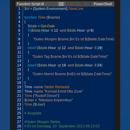
Function Script III
PowerShell
1
$nl
=
[
System
.
Environment
]
::
NewLine
2
3
function
Time
(
$name
)
4
{
5
$date
=
Get-Date
6
If
(
$date
.
Hour
-lt
12
-and
$date
.
Hour
-gt
6
)
7
{
8
"Guten Morgen $name,$nl Es ist $($date.DateTime)"
9
}
10
elseif
(
$date
.
Hour
-gt
12
-and
$date
.
Hour
-lt
19
)
11
{
12
"Guten Tag $name,$nl Es ist $($date.DateTime)"
13
}
14
elseif
(
$date
.
Hour
-gt
19
-and
$date
.
Hour
-lt
24
)
15
{
16
"Guten Abend $name,$nlEs ist $($date.DateTime)"
17
}
18
}
19
Time
-name
Stefan 
Rehwald
20
Time
-name
"Konrad Ernst Otto Zuse"
21
Time
(
"Rudolf Diesel"
)
22
$User
=
"Nikolaus Kopernikus"
23
Time
(
$User
)
24
25
# Ausgabe
26
27
#Guten Morgen Stefan,
28
# Es ist Dienstag, 10. September 2013 09:23:03