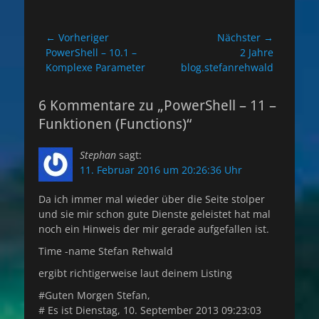
Beitragsnavigation
← Vorheriger
Nächster →
Vorheriger
Nächster
PowerShell – 10.1 –
2 Jahre
Beitrag:
Beitrag:
Komplexe Parameter
blog.stefanrehwald
6 Kommentare zu „PowerShell – 11 –
Funktionen (Functions)“
Stephan
sagt:
11. Februar 2016 um 20:26:36 Uhr
Da ich immer mal wieder über die Seite stolper
und sie mir schon gute Dienste geleistet hat mal
noch ein Hinweis der mir gerade aufgefallen ist.
Time -name Stefan Rehwald
ergibt richtigerweise laut deinem Listing
#Guten Morgen Stefan,
# Es ist Dienstag, 10. September 2013 09:23:03