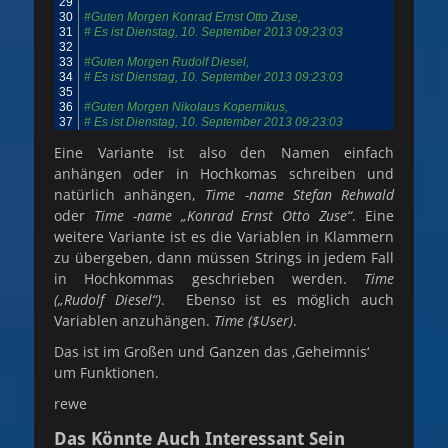
29
30
#Guten Morgen Konrad Ernst Otto Zuse,
31
# Es ist Dienstag, 10. September 2013 09:23:03
32
33
#Guten Morgen Rudolf Diesel,
34
# Es ist Dienstag, 10. September 2013 09:23:03
35
36
#Guten Morgen Nikolaus Kopernikus,
37
# Es ist Dienstag, 10. September 2013 09:23:03
Eine Variante ist also den Namen einfach
anhängen oder in Hochkomas schreiben und
natürlich anhängen,
Time -name Stefan Rehwald
oder
Time -name „Konrad Ernst Otto Zuse“
. Eine
weitere Variante ist es die Variablen in Klammern
zu übergeben, dann müssen Strings in jedem Fall
in Hochkommas geschrieben werden.
Time
(„Rudolf Diesel“)
. Ebenso ist es möglich auch
Variablen anzuhängen.
Time ($User)
.
Das ist im Großen und Ganzen das ‚Geheimnis‘
um Funktionen.
rewe
Das Könnte Auch Interessant Sein