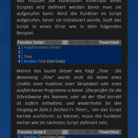
VBS müssen die Funktionen innerhalb eines
Scriptes erst definiert werden bevor man sie
aufgerufen kann. Wird die Funktion im Script
aufgerufen, bevor sie initialisiert wurde, läuft das
Script in einen Error wie in dem folgenden
Beispiel.
Function Script I
PowerShell
1
# läuft in einen Fehler!
2
3
Time
4
function
Time
{
Get-Date
}
Meinst das lautet dieser wie folgt „
Time : Die
Benennung „Time“ wurde nicht als Name eines
Cmdlet, einer Funktion, einer Skriptdatei oder eines
ausführbaren Programms erkannt. Überprüfen Sie die
Schreibweise des Namens, oder ob der Pfad korrekt
ist (sofern enthalten), und wiederholen Sie den
Vorgang.In Zeile:3 Zeichen:1+ Time1
„. Um das Script
korrekt ausführen zu können, muss die Funktion
vorher wie im nächsten Script definiert sein.
Function Script II
PowerShell
1
function
Time
{
Get-Date
}