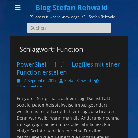
Blog Stefan Rehwald
"Success is where knowledge is" – Stefan Rehwald
Suchen
nach:
Schlagwort:
Function
PowerShell – 11.1 – Logfiles mit einer
Function erstellen
Veröffentlicht
Autor
22. September 2015
Stefan Rehwald
am
4 Kommentare
Ein gutes Script hat auch ein Log. Das ist Fakt.
Sobald Daten beispielweise im AD geändert
werden, ist es erforderlich ein Log zu schreiben.
Denn wer weiß, wann man die Änderung nochmal
rückgängig machen muss oder ähnliches. Für
einige Scripte habe ich mir eine Funktion
geschrieben die zu einem die Eingabe etwas