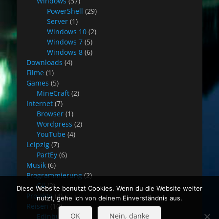
Windows
(37)
PowerShell
(29)
Server
(1)
Windows 10
(2)
Windows 7
(5)
Windows 8
(6)
Downloads
(4)
Filme
(1)
Games
(5)
MineCraft
(2)
Internet
(7)
Browser
(1)
Wordpress
(2)
YouTube
(4)
Leipzig
(7)
PartEy
(6)
Musik
(6)
Programmierung
(2)
C#
(2)
Diese Website benutzt Cookies. Wenn du die Website weiter
Projekte
(4)
nutzt, gehe ich von deinem Einverständnis aus.
Reisen
(10)
OK
Nein, danke
Edinburgh
(8)