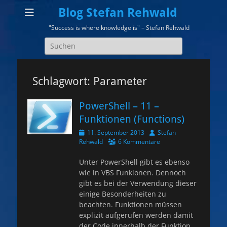
Blog Stefan Rehwald
"Success is where knowledge is" – Stefan Rehwald
Suchen
nach:
Schlagwort:
Parameter
PowerShell – 11 –
Funktionen (Functions)
Veröffentlicht
Autor
11. September 2013
Stefan
am
Rehwald
6 Kommentare
Unter PowerShell gibt es ebenso
wie in VBS Funkionen. Dennoch
gibt es bei der Verwendung dieser
einige Besonderheiten zu
beachten. Funktionen müssen
explizit aufgerufen werden damit
der Code innerhalb der Funktion