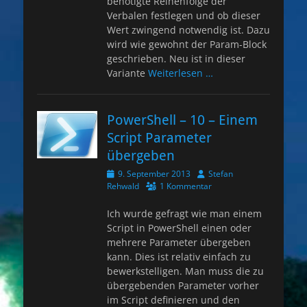
benötigte Reihenfolge der
Verbalen festlegen und ob dieser
Wert zwingend notwendig ist. Dazu
wird wie gewohnt der Param-Block
geschrieben. Neu ist in dieser
Variante
Weiterlesen …
PowerShell – 10 – Einem
Script Parameter
übergeben
Veröffentlicht
Autor
9. September 2013
Stefan
am
Rehwald
1 Kommentar
Ich wurde gefragt wie man einem
Script in PowerShell einen oder
mehrere Parameter übergeben
kann. Dies ist relativ einfach zu
bewerkstelligen. Man muss die zu
übergebenden Parameter vorher
im Script definieren und den