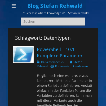
Blog Stefan Rehwald
"Success is where knowledge is" – Stefan Rehwald
Suchen
nach:
Schlagwort:
Datentypen
PowerShell – 10.1 –
Komplexe Parameter
Veröffentlicht
Autor
10. September 2013
Stefan
am
Rehwald
Kommentar hinterlassen
Es gibt noch eine weitere, etwas
komplexere Methode Parameter in
einem Script zu definieren. Anstatt
einfach in der Funktion Param die
Variablen zu definieren, kann man
mit dieser Variante auch die
benötigte Reihenfolge der