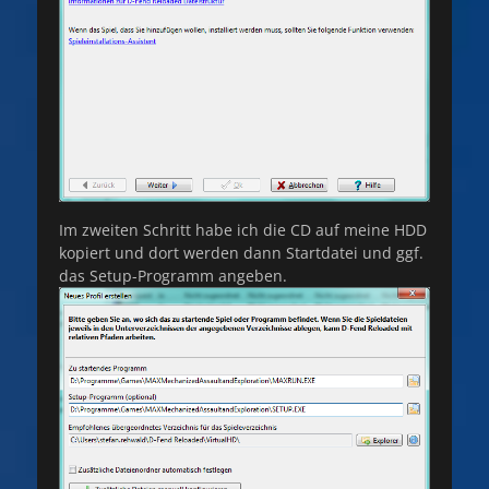
Im zweiten Schritt habe ich die CD auf meine HDD
kopiert und dort werden dann Startdatei und ggf.
das Setup-Programm angeben.