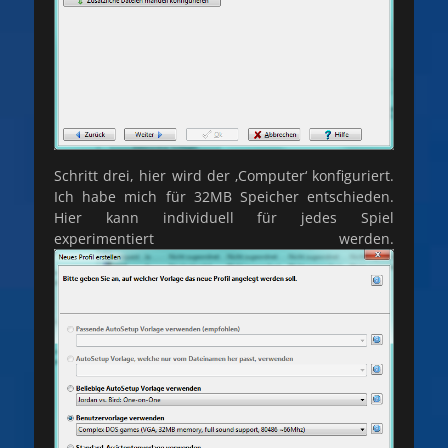
Schritt drei, hier wird der ‚Computer‘ konfiguriert.
Ich habe mich für 32MB Speicher entschieden.
Hier kann individuell für jedes Spiel
experimentiert werden.