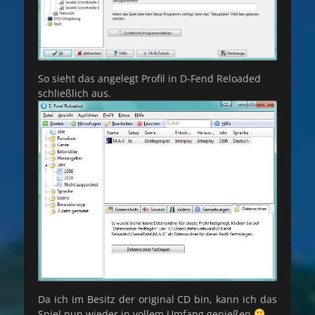
So sieht das angelegt Profil in D-Fend Reloaded
schließlich aus.
Da ich im Besitz der original CD bin, kann ich das
Spiel nun wieder in vollem Umfang genießen