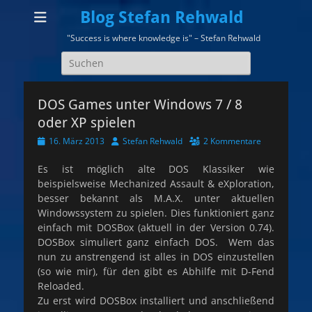
Blog Stefan Rehwald
"Success is where knowledge is" – Stefan Rehwald
Suchen
nach:
DOS Games unter Windows 7 / 8
oder XP spielen
Veröffentlicht
Autor
16. März 2013
Stefan Rehwald
2 Kommentare
am
Es ist möglich alte DOS Klassiker wie
beispielsweise Mechanized Assault & eXploration,
besser bekannt als M.A.X. unter aktuellen
Windowssystem zu spielen. Dies funktioniert ganz
einfach mit DOSBox (aktuell in der Version 0.74).
DOSBox simuliert ganz einfach DOS. Wem das
nun zu anstrengend ist alles in DOS einzustellen
(so wie mir), für den gibt es Abhilfe mit D-Fend
Reloaded.
Zu erst wird DOSBox installiert und anschließend