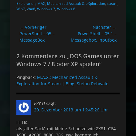
Exploration
,
MAX
,
Mechanized Assault & eXploration
,
steam
,
Win7
,
Win8
,
Windows 7
,
Windows 8
Beitragsnavigation
← Vorheriger
Nächster →
Vorheriger
Nächster
PowerShell – 05 –
PowerShell – 05.1 –
Beitrag:
Beitrag:
MessageBox
Messagebox, Inputbox
2 Kommentare zu „DOS Games unter
Windows 7 / 8 oder XP spielen“
Pingback:
M.A.X.: Mechanized Assault &
Exploration für Steam | Blog: Stefan Rehwald
PZY-Q
sagt:
20. Dezember 2013 um 16:45:26 Uhr
Hi Ho…
als ‚alter Sack‘, mit kleine Schaetze wie ZX81, C64,
A500, A2000, 8086, 286 usw. koennte ich