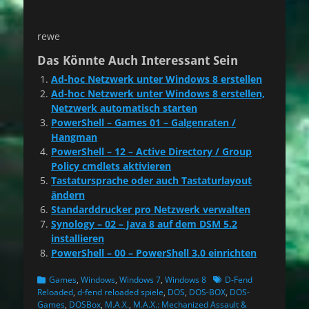
rewe
Das Könnte Auch Interessant Sein
Ad-hoc Netzwerk unter Windows 8 erstellen
Ad-hoc Netzwerk unter Windows 8 erstellen,
Netzwerk automatisch starten
PowerShell – Games 01 – Galgenraten /
Hangman
PowerShell – 12 – Active Directory / Group
Policy cmdlets aktivieren
Tastatursprache oder auch Tastaturlayout
ändern
Standarddrucker pro Netzwerk verwalten
Synology – 02 – Java 8 auf dem DSM 5.2
installieren
PowerShell – 00 – PowerShell 3.0 einrichten
Kategorien
Schlagworte
Games
,
Windows
,
Windows 7
,
Windows 8
D-Fend
Reloaded
,
d-fend reloaded spiele
,
DOS
,
DOS-BOX
,
DOS-
Games
,
DOSBox
,
M.A.X.
,
M.A.X.: Mechanized Assault &