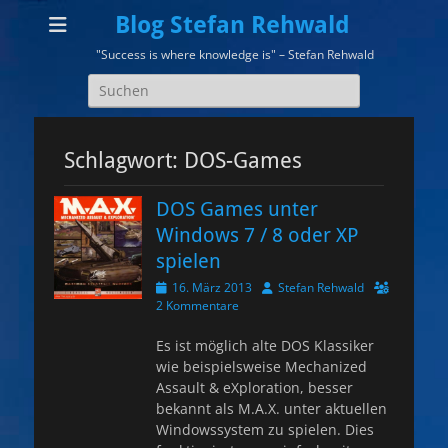
Blog Stefan Rehwald
"Success is where knowledge is" – Stefan Rehwald
Suchen
nach:
Schlagwort:
DOS-Games
DOS Games unter
Windows 7 / 8 oder XP
spielen
Veröffentlicht
Autor
16. März 2013
Stefan Rehwald
am
2 Kommentare
Es ist möglich alte DOS Klassiker
wie beispielsweise Mechanized
Assault & eXploration, besser
bekannt als M.A.X. unter aktuellen
Windowssystem zu spielen. Dies