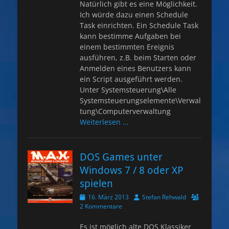
Natürlich gibt es eine Möglichkeit.
Ich würde dazu einen Schedule
Task einrichten. Ein Schedule Task
kann bestimme Aufgaben bei
einem bestimmten Ereignis
ausführen, z.B. beim Starten oder
Anmelden eines Benutzers kann
ein Script ausgeführt werden.
Unter Systemsteuerung\Alle
Systemsteuerungselemente\Verwal
tung\Computerverwaltung
Weiterlesen …
DOS Games unter
Windows 7 / 8 oder XP
spielen
Veröffentlicht
Autor
16. März 2013
Stefan Rehwald
am
2 Kommentare
Es ist möglich alte DOS Klassiker