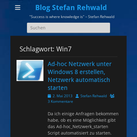
Blog Stefan Rehwald
"Success is where knowledge is" – Stefan Rehwald
Suchen
nach:
Schlagwort:
Win7
Ad-hoc Netzwerk unter
Windows 8 erstellen,
Netzwerk automatisch
starten
Veröffentlicht
Autor
2. Mai 2013
Stefan Rehwald
am
3 Kommentare
Da ich einige Anfragen bekommen
habe, ob es eine Möglichkeit gibt
das Ad-hoc_Netzwerk_starten
Script automatisiert zu starten.