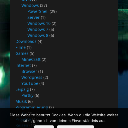
Windows
(37)
PowerShell
(29)
Server
(1)
Windows 10
(2)
Windows 7
(5)
Windows 8
(6)
Downloads
(4)
Filme
(1)
Games
(5)
MineCraft
(2)
Internet
(7)
Browser
(1)
Wordpress
(2)
YouTube
(4)
Leipzig
(7)
PartEy
(6)
Musik
(6)
Programmierung
(2)
C#
(2)
Diese Website benutzt Cookies. Wenn du die Website weiter
Projekte
(4)
nutzt, gehe ich von deinem Einverständnis aus.
Reisen
(10)