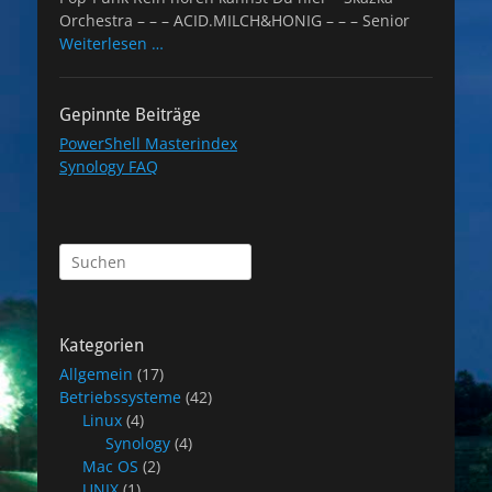
Orchestra – – – ACID.MILCH&HONIG – – – Senior
Weiterlesen …
Gepinnte Beiträge
PowerShell Masterindex
Synology FAQ
Suchen
nach:
Kategorien
Allgemein
(17)
Betriebssysteme
(42)
Linux
(4)
Synology
(4)
Mac OS
(2)
UNIX
(1)