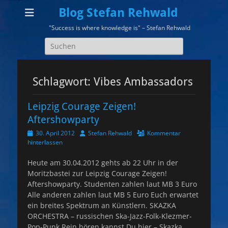
Blog Stefan Rehwald
"Success is where knowledge is" – Stefan Rehwald
Suchen
nach:
Schlagwort:
Vibes Ambassadors
Leipzig Courage Zeigen!
Aftershowparty
Veröffentlicht
Autor
30. April 2012
Stefan Rehwald
Kommentar
am
hinterlassen
Heute am 30.04.2012 gehts ab 22 Uhr in der
Moritzbastei zur Leipzig Courage Zeigen!
Aftershowparty. Studenten zahlen laut MB 3 Euro
Alle anderen zahlen laut MB 5 Euro Euch erwartet
ein breites Spektrum an Künstlern. SKAZKA
ORCHESTRA – russischen Ska-Jazz-Folk-Klezmer-
Pop-Punk Rein hören kannst Du hier – Skazka