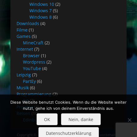
Windows 10
(2)
Windows 7
(5)
Windows 8
(6)
Downloads
(4)
Filme
(1)
Games
(5)
MineCraft
(2)
Internet
(7)
Browser
(1)
Wordpress
(2)
YouTube
(4)
Leipzig
(7)
PartEy
(6)
Musik
(6)
Programmierung
(2)
C#
(2)
Diese Website benutzt Cookies. Wenn du die Website weiter
Projekte
(4)
nutzt, gehe ich von deinem Einverständnis aus.
Reisen
(10)
OK
Nein, danke
Edinburgh
(8)
Datenschutzerklärung
Copyright © 2026
Blog Stefan Rehwald
. Alle Rechte vorbehalten.