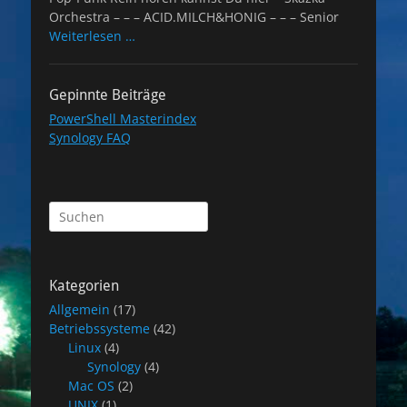
Orchestra – – – ACID.MILCH&HONIG – – – Senior
Weiterlesen …
Gepinnte Beiträge
PowerShell Masterindex
Synology FAQ
Suchen
nach:
Kategorien
Allgemein
(17)
Betriebssysteme
(42)
Linux
(4)
Synology
(4)
Mac OS
(2)
UNIX
(1)