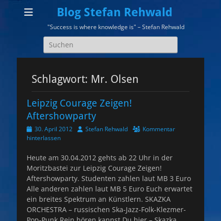
Blog Stefan Rehwald
"Success is where knowledge is" – Stefan Rehwald
Suchen
nach:
Schlagwort:
Mr. Olsen
Leipzig Courage Zeigen!
Aftershowparty
Veröffentlicht
Autor
30. April 2012
Stefan Rehwald
Kommentar
am
hinterlassen
Heute am 30.04.2012 gehts ab 22 Uhr in der
Moritzbastei zur Leipzig Courage Zeigen!
Aftershowparty. Studenten zahlen laut MB 3 Euro
Alle anderen zahlen laut MB 5 Euro Euch erwartet
ein breites Spektrum an Künstlern. SKAZKA
ORCHESTRA – russischen Ska-Jazz-Folk-Klezmer-
Pop-Punk Rein hören kannst Du hier – Skazka