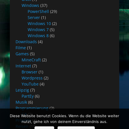
Windows
(37)
PowerShell
(29)
Server
(1)
Windows 10
(2)
Windows 7
(5)
Windows 8
(6)
Downloads
(4)
Filme
(1)
Games
(5)
MineCraft
(2)
Internet
(7)
Browser
(1)
Wordpress
(2)
YouTube
(4)
Leipzig
(7)
PartEy
(6)
Musik
(6)
Programmierung
(2)
C#
(2)
Diese Website benutzt Cookies. Wenn du die Website weiter
Projekte
(4)
nutzt, gehe ich von deinem Einverständnis aus.
Reisen
(10)