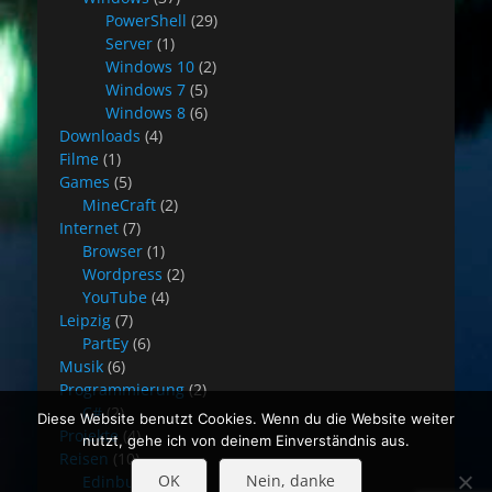
PowerShell
(29)
Server
(1)
Windows 10
(2)
Windows 7
(5)
Windows 8
(6)
Downloads
(4)
Filme
(1)
Games
(5)
MineCraft
(2)
Internet
(7)
Browser
(1)
Wordpress
(2)
YouTube
(4)
Leipzig
(7)
PartEy
(6)
Musik
(6)
Programmierung
(2)
C#
(2)
Diese Website benutzt Cookies. Wenn du die Website weiter
Projekte
(4)
nutzt, gehe ich von deinem Einverständnis aus.
Reisen
(10)
OK
Nein, danke
Edinburgh
(8)