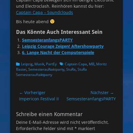
und Electroclash. Reinhören kannst du hier:
Captain Capa – Soundclouds
Bis heute abend
Das Könnte Auch Interessant Sein
SemsesteranfangsPARTY
Leipzig Courage Zeigen! Aftershowparty
6. Lange Nacht der Computerspiele
Kategorien
Schlagworte
Leipzig
,
Musik
,
PartEy
Captain Capa
,
MB
,
Moritz
Bastei
,
Semesterauftaktparty
,
StuRa
,
StuRa
Semesterauftaktparty
Beitragsnavigation
← Vorheriger
Nächster →
Vorheriger
Nächster
Impericon Festival II
SemsesteranfangsPARTY
Beitrag:
Beitrag:
Schreibe einen Kommentar
Deine E-Mail-Adresse wird nicht veröffentlicht.
Erforderliche Felder sind mit
*
markiert