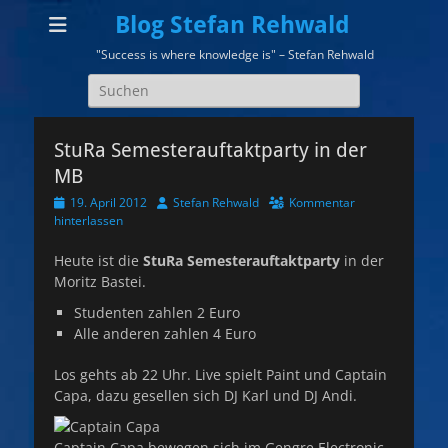
Blog Stefan Rehwald
"Success is where knowledge is" – Stefan Rehwald
Suchen
nach:
StuRa Semesterauftaktparty in der
MB
Veröffentlicht
Autor
19. April 2012
Stefan Rehwald
Kommentar
am
hinterlassen
Heute ist die
StuRa Semesterauftaktparty
in der
Moritz Bastei.
Studenten zahlen 2 Euro
Alle anderen zahlen 4 Euro
Los gehts ab 22 Uhr. Live spielt Paint und Captain
Capa, dazu gesellen sich DJ Karl und DJ Andi.
Captain Capa bewegen sich im Gengre Electronic