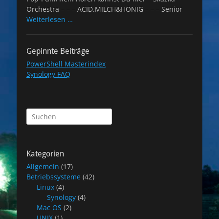
Orchestra – – – ACID.MILCH&HONIG – – – Senior
Weiterlesen …
Gepinnte Beiträge
PowerShell Masterindex
Synology FAQ
Suchen
nach:
Kategorien
Allgemein
(17)
Betriebssysteme
(42)
Linux
(4)
Synology
(4)
Mac OS
(2)
UNIX
(1)