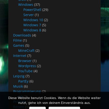
Windows
(37)
PowerShell
(29)
Server
(1)
Windows 10
(2)
Windows 7
(5)
Windows 8
(6)
Downloads
(4)
Filme
(1)
Games
(5)
MineCraft
(2)
Internet
(7)
Browser
(1)
Wordpress
(2)
YouTube
(4)
Leipzig
(7)
PartEy
(6)
Musik
(6)
Programmierung
(2)
C#
(2)
Diese Website benutzt Cookies. Wenn du die Website weiter
Projekte
(4)
nutzt, gehe ich von deinem Einverständnis aus.
Reisen
(10)