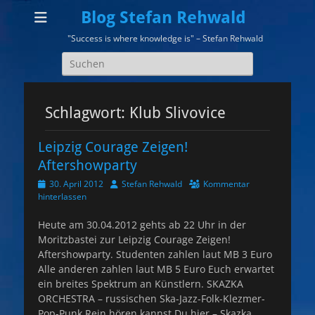
Blog Stefan Rehwald
"Success is where knowledge is" – Stefan Rehwald
Suchen
nach:
Schlagwort:
Klub Slivovice
Leipzig Courage Zeigen!
Aftershowparty
Veröffentlicht
Autor
30. April 2012
Stefan Rehwald
Kommentar
am
hinterlassen
Heute am 30.04.2012 gehts ab 22 Uhr in der
Moritzbastei zur Leipzig Courage Zeigen!
Aftershowparty. Studenten zahlen laut MB 3 Euro
Alle anderen zahlen laut MB 5 Euro Euch erwartet
ein breites Spektrum an Künstlern. SKAZKA
ORCHESTRA – russischen Ska-Jazz-Folk-Klezmer-
Pop-Punk Rein hören kannst Du hier – Skazka