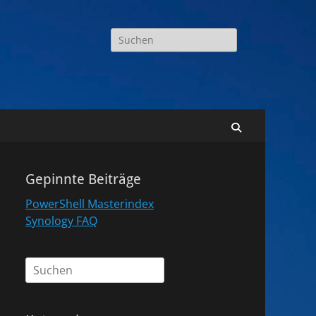
Suchen
nach:
Suchen
Gepinnte Beiträge
PowerShell Masterindex
Synology FAQ
Suchen
nach: