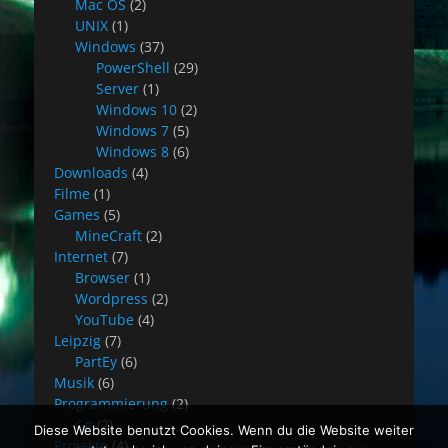
Mac OS
(2)
UNIX
(1)
Windows
(37)
PowerShell
(29)
Server
(1)
Windows 10
(2)
Windows 7
(5)
Windows 8
(6)
Downloads
(4)
Filme
(1)
Games
(5)
MineCraft
(2)
Internet
(7)
Browser
(1)
Wordpress
(2)
YouTube
(4)
Leipzig
(7)
PartEy
(6)
Musik
(6)
Programmierung
(2)
C#
(2)
Diese Website benutzt Cookies. Wenn du die Website weiter
Projekte
(4)