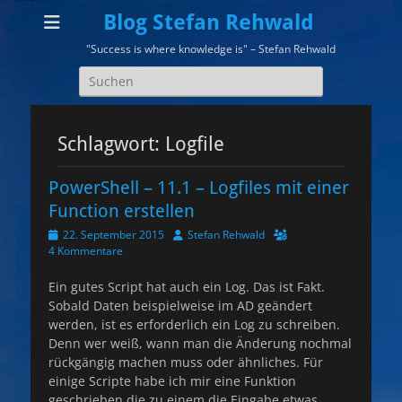
Blog Stefan Rehwald
"Success is where knowledge is" – Stefan Rehwald
Suchen
nach:
Schlagwort:
Logfile
PowerShell – 11.1 – Logfiles mit einer
Function erstellen
Veröffentlicht
Autor
22. September 2015
Stefan Rehwald
am
4 Kommentare
Ein gutes Script hat auch ein Log. Das ist Fakt.
Sobald Daten beispielweise im AD geändert
werden, ist es erforderlich ein Log zu schreiben.
Denn wer weiß, wann man die Änderung nochmal
rückgängig machen muss oder ähnliches. Für
einige Scripte habe ich mir eine Funktion
geschrieben die zu einem die Eingabe etwas