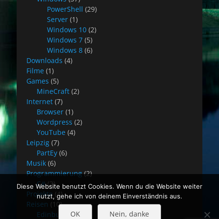
PowerShell
(29)
Server
(1)
Windows 10
(2)
Windows 7
(5)
Windows 8
(6)
Downloads
(4)
Filme
(1)
Games
(5)
MineCraft
(2)
Internet
(7)
Browser
(1)
Wordpress
(2)
YouTube
(4)
Leipzig
(7)
PartEy
(6)
Musik
(6)
Programmierung
(2)
C#
(2)
Diese Website benutzt Cookies. Wenn du die Website weiter
Projekte
(4)
nutzt, gehe ich von deinem Einverständnis aus.
Reisen
(10)
OK
Nein, danke
Edinburgh
(8)