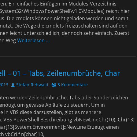
den. Ein einfaches Einfügen im Modules-Verzeichnis
System32\WindowsPowerShell\v1.0\Modules) reicht hier
aus. Die cmdlets können nicht geladen werden und somit
nutzt. Die Wege die cmdlets freizuschalten sind auf den
en leicht unterschiedlich, dennoch sehr einfach. Zuerst
den Weg
Weiterlesen …
l – 01 – Tabs, Zeilenumbrüche, Char
Autor
2013
Stefan Rehwald
3 Kommentare
ripten werden Zeilenumbrüche, Tabs oder Sonderzeichen
enötigt um gewisse Abläufe zu steuern. Um in
e in VBS diese darzustellen, gibt es mehrere
n. VBS PowerShell Beschreibung vbNewLineChr(10), Chr(13)
Char]13[System.Environment]::NewLine Erzeugt einen
h vbCrLf n[char]10,