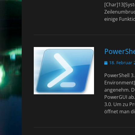
[Char]13[Sys
Zeilenumbruch
einige Funkt
PowerShel
Veröffentlicht
18. Februar 
am
PowerShell 3.
Environment)
angenehm. Di
PowerGUI ab.
3.0. Um zu Pr
öffnet man di