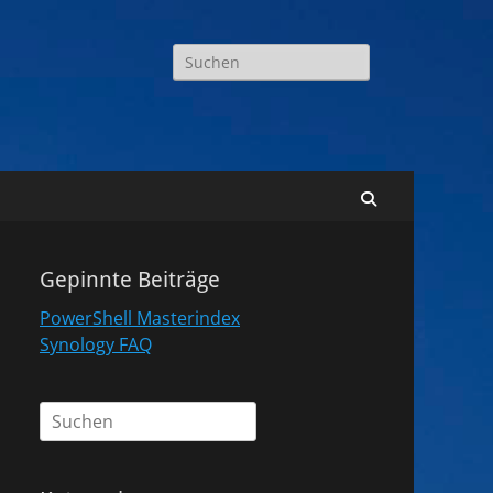
Suchen
nach:
Suchen
Gepinnte Beiträge
PowerShell Masterindex
Synology FAQ
Suchen
nach: