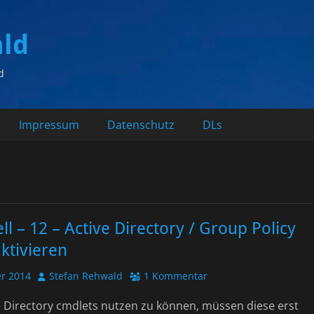
ald
d
Impressum
Datenschutz
DLs
l – 12 – Active Directory / Group Policy
ktivieren
Autor
r 2014
Stefan Rehwald
1 Kommentar
e Directory cmdlets nutzen zu können, müssen diese erst