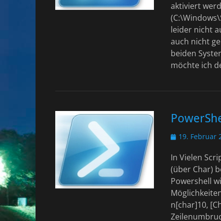
aktiviert wer
(C:\Windows\
leider nicht 
auch nicht ge
beiden System
möchte ich 
PowerShel
Veröffentlicht
19. Februar 
am
In Vielen Sc
(über Char) b
Powershell wi
Möglichkeite
n[char]10, [
Zeilenumbruc