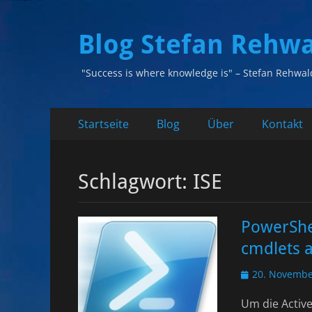
Blog Stefan Rehw
"Success is where knowledge is" – Stefan Rehwal
Primäres
Zum
Startseite
Blog
Über
Kontakt
Inhalt
Menü
springen
Schlagwort:
ISE
PowerShel
cmdlets a
Veröffentlicht
20. Novembe
am
Um die Activ