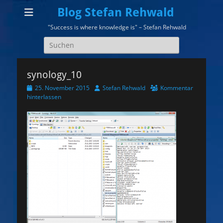
Blog Stefan Rehwald
"Success is where knowledge is" – Stefan Rehwald
Suchen
nach:
synology_10
Veröffentlicht
Autor
25. November 2015
Stefan Rehwald
Kommentar
am
hinterlassen