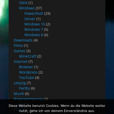
UNIX
(1)
Windows
(37)
PowerShell
(29)
Server
(1)
Windows 10
(2)
Windows 7
(5)
Windows 8
(6)
Downloads
(4)
Filme
(1)
Games
(5)
MineCraft
(2)
Internet
(7)
Browser
(1)
Wordpress
(2)
YouTube
(4)
Leipzig
(7)
PartEy
(6)
Musik
(6)
Programmierung
(2)
C#
(2)
Diese Website benutzt Cookies. Wenn du die Website weiter
Projekte
(4)
nutzt, gehe ich von deinem Einverständnis aus.