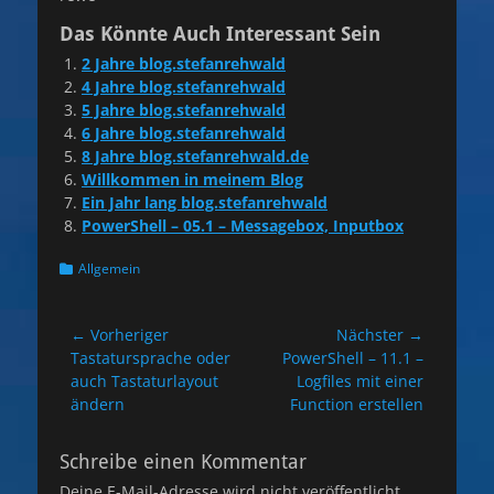
Das Könnte Auch Interessant Sein
2 Jahre blog.stefanrehwald
4 Jahre blog.stefanrehwald
5 Jahre blog.stefanrehwald
6 Jahre blog.stefanrehwald
8 Jahre blog.stefanrehwald.de
Willkommen in meinem Blog
Ein Jahr lang blog.stefanrehwald
PowerShell – 05.1 – Messagebox, Inputbox
Kategorien
Allgemein
Beitragsnavigation
← Vorheriger
Nächster →
Vorheriger
Nächster
Tastatursprache oder
PowerShell – 11.1 –
Beitrag:
Beitrag:
auch Tastaturlayout
Logfiles mit einer
ändern
Function erstellen
Schreibe einen Kommentar
Deine E-Mail-Adresse wird nicht veröffentlicht.