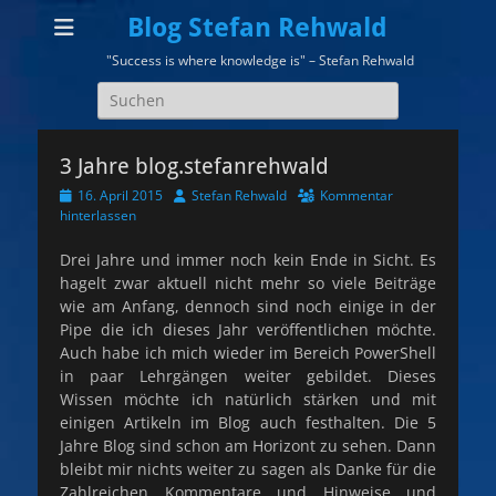
Blog Stefan Rehwald
"Success is where knowledge is" – Stefan Rehwald
Suchen
nach:
3 Jahre blog.stefanrehwald
Veröffentlicht
Autor
16. April 2015
Stefan Rehwald
Kommentar
am
hinterlassen
Drei Jahre und immer noch kein Ende in Sicht. Es
hagelt zwar aktuell nicht mehr so viele Beiträge
wie am Anfang, dennoch sind noch einige in der
Pipe die ich dieses Jahr veröffentlichen möchte.
Auch habe ich mich wieder im Bereich PowerShell
in paar Lehrgängen weiter gebildet. Dieses
Wissen möchte ich natürlich stärken und mit
einigen Artikeln im Blog auch festhalten. Die 5
Jahre Blog sind schon am Horizont zu sehen. Dann
bleibt mir nichts weiter zu sagen als Danke für die
Zahlreichen Kommentare und Hinweise und