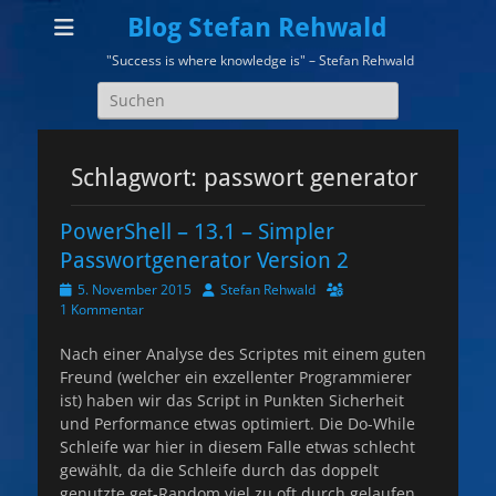
Blog Stefan Rehwald
"Success is where knowledge is" – Stefan Rehwald
Suchen
nach:
Schlagwort:
passwort generator
PowerShell – 13.1 – Simpler
Passwortgenerator Version 2
Veröffentlicht
Autor
5. November 2015
Stefan Rehwald
am
1 Kommentar
Nach einer Analyse des Scriptes mit einem guten
Freund (welcher ein exzellenter Programmierer
ist) haben wir das Script in Punkten Sicherheit
und Performance etwas optimiert. Die Do-While
Schleife war hier in diesem Falle etwas schlecht
gewählt, da die Schleife durch das doppelt
genutzte get-Random viel zu oft durch gelaufen