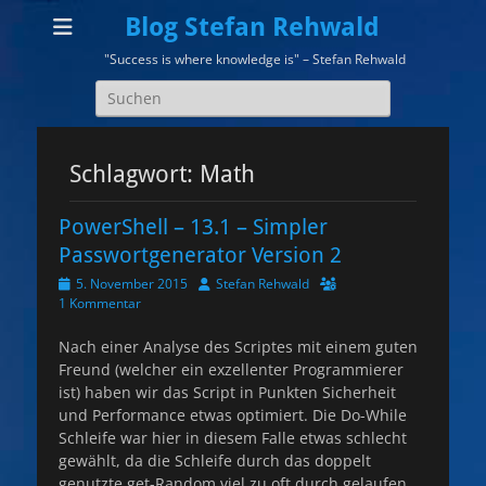
Blog Stefan Rehwald
"Success is where knowledge is" – Stefan Rehwald
Suchen
nach:
Schlagwort:
Math
PowerShell – 13.1 – Simpler
Passwortgenerator Version 2
Veröffentlicht
Autor
5. November 2015
Stefan Rehwald
am
1 Kommentar
Nach einer Analyse des Scriptes mit einem guten
Freund (welcher ein exzellenter Programmierer
ist) haben wir das Script in Punkten Sicherheit
und Performance etwas optimiert. Die Do-While
Schleife war hier in diesem Falle etwas schlecht
gewählt, da die Schleife durch das doppelt
genutzte get-Random viel zu oft durch gelaufen