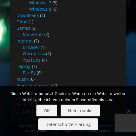
Windows 7
(5)
Windows 8
(6)
Downloads
(4)
Filme
(1)
Games
(5)
MineCraft
(2)
Internet
(7)
Browser
(1)
Wordpress
(2)
YouTube
(4)
Leipzig
(7)
PartEy
(6)
Musik
(6)
Programmierung
(2)
C#
(2)
Diese Website benutzt Cookies. Wenn du die Website weiter
Projekte
(4)
nutzt, gehe ich von deinem Einverständnis aus.
Reisen
(10)
OK
Nein, danke
Edinburgh
(8)
Datenschutzerklärung
Copyright © 2026
Blog Stefan Rehwald
. Alle Rechte vorbehalten.
Datenschutz
| Catch Responsive von
Catch Themes