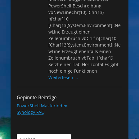
PowerShell Beschreibung
vbNewLineChr(10), Chr(13)
n[char]10,
[Char]13[System.Environment]::Ne
wLine Erzeugt einen
Zeilenumbruch vbCrLf n[char]10,
[Char]13[System.Environment]::Ne
wLine Erzeugt ebenfalls einen
Zeilenumbruch vbTab `t[char]9
Setzt einen Tab Horizontal Es gibt
noch einige Funktionen
Weiterlesen …
Gepinnte Beiträge
PowerShell Masterindex
Synology FAQ
Suchen