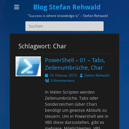
Blog Stefan Rehwald
"Success is where knowledge is" – Stefan Rehwald
Suchen
nach:
Schlagwort:
Char
PowerShell – 01 – Tabs,
Zeilenumbrüche, Char
Veröffentlicht
Autor
19. Februar 2013
Stefan Rehwald
am
3 Kommentare
In Vielen Scripten werden
Zeilenumbrüche, Tabs oder
Sonderzeichen (über Char)
benötigt um gewisse Abläufe zu
steuern. Um in Powershell wie in
VBS diese darzustellen, gibt es
mehrere Möglichkeiten. VBS