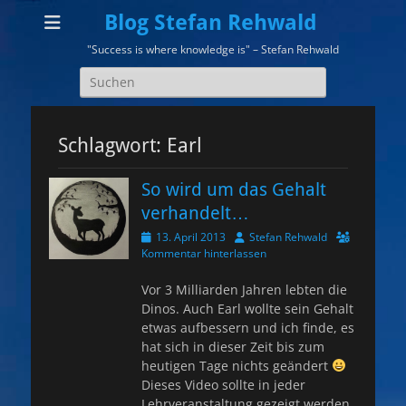
Blog Stefan Rehwald
"Success is where knowledge is" – Stefan Rehwald
Suchen
nach:
Schlagwort:
Earl
So wird um das Gehalt
verhandelt…
Veröffentlicht
Autor
13. April 2013
Stefan Rehwald
am
Kommentar hinterlassen
Vor 3 Milliarden Jahren lebten die
Dinos. Auch Earl wollte sein Gehalt
etwas aufbessern und ich finde, es
hat sich in dieser Zeit bis zum
heutigen Tage nichts geändert
Dieses Video sollte in jeder
Lehrveranstaltung gezeigt werden,