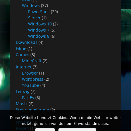
Windows
(37)
PowerShell
(29)
Server
(1)
Windows 10
(2)
Windows 7
(5)
Windows 8
(6)
Downloads
(4)
Filme
(1)
Games
(5)
MineCraft
(2)
Internet
(7)
Browser
(1)
Wordpress
(2)
YouTube
(4)
Leipzig
(7)
PartEy
(6)
Musik
(6)
Programmierung
(2)
C#
(2)
Diese Website benutzt Cookies. Wenn du die Website weiter
Projekte
(4)
nutzt, gehe ich von deinem Einverständnis aus.
Reisen
(10)