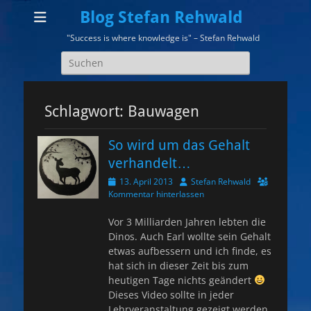
Blog Stefan Rehwald
"Success is where knowledge is" – Stefan Rehwald
Suchen
nach:
Schlagwort:
Bauwagen
So wird um das Gehalt
verhandelt…
Veröffentlicht
Autor
13. April 2013
Stefan Rehwald
am
Kommentar hinterlassen
Vor 3 Milliarden Jahren lebten die
Dinos. Auch Earl wollte sein Gehalt
etwas aufbessern und ich finde, es
hat sich in dieser Zeit bis zum
heutigen Tage nichts geändert
Dieses Video sollte in jeder
Lehrveranstaltung gezeigt werden,