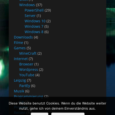
Windows
(37)
PowerShell
(29)
Server
(1)
Windows 10
(2)
Windows 7
(5)
Windows 8
(6)
Downloads
(4)
Filme
(1)
Games
(5)
MineCraft
(2)
Internet
(7)
Browser
(1)
Wordpress
(2)
YouTube
(4)
Leipzig
(7)
PartEy
(6)
Musik
(6)
Programmierung
(2)
C#
(2)
Diese Website benutzt Cookies. Wenn du die Website weiter
Projekte
(4)
nutzt, gehe ich von deinem Einverständnis aus.
Reisen
(10)