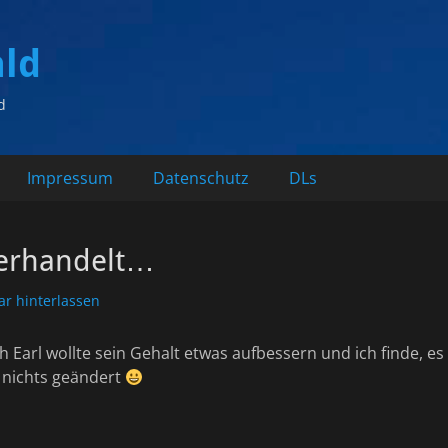
ald
d
Impressum
Datenschutz
DLs
verhandelt…
r hinterlassen
h Earl wollte sein Gehalt etwas aufbessern und ich finde, es
e nichts geändert