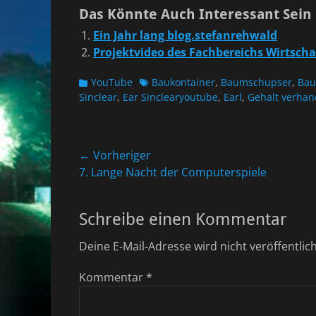
Das Könnte Auch Interessant Sein
Ein Jahr lang blog.stefanrehwald
Projektvideo des Fachbereichs Wirtscha
Kategorien
Schlagworte
YouTube
Baukontainer
,
Baumschupser
,
Ba
Sinclear
,
Ear Sinclearyoutube
,
Earl
,
Gehalt verhan
Beitragsnavigation
← Vorheriger
Vorheriger
7. Lange Nacht der Computerspiele
Beitrag:
Schreibe einen Kommentar
Deine E-Mail-Adresse wird nicht veröffentlich
Kommentar
*