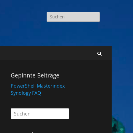
Suchen
nach:
Suchen
Gepinnte Beiträge
PowerShell Masterindex
Synology FAQ
Suchen
nach: