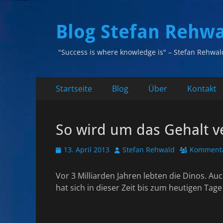
Blog Stefan Rehw
"Success is where knowledge is" – Stefan Rehwal
Primäres
Zum
Startseite
Blog
Über
Kontakt
Inhalt
Menü
springen
So wird um das Gehalt 
Veröffentlicht
Autor
13. April 2013
Stefan Rehwald
Kommenta
am
Vor 3 Milliarden Jahren lebten die Dinos. Auc
hat sich in dieser Zeit bis zum heutigen Tag