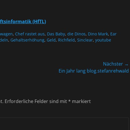
ftsinformatik (HfTL)
uwagen
,
Chef rastet aus
,
Das Baby
,
die Dinos
,
Dino Mark
,
Ear
deln
,
Gehaltserhöhung
,
Geld
,
Richfield
,
Sinclear
,
youtube
Nächster →
Nächster
Ein Jahr lang blog.stefanrehwald
Beitrag:
t.
Erforderliche Felder sind mit
*
markiert