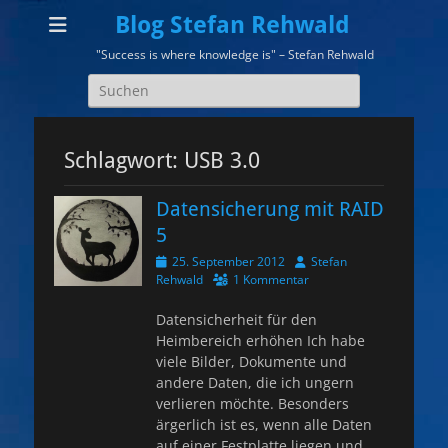
Blog Stefan Rehwald
"Success is where knowledge is" – Stefan Rehwald
Suchen
nach:
Schlagwort:
USB 3.0
Datensicherung mit RAID
5
Veröffentlicht
Autor
25. September 2012
Stefan
am
Rehwald
1 Kommentar
Datensicherheit für den
Heimbereich erhöhen Ich habe
viele Bilder, Dokumente und
andere Daten, die ich ungern
verlieren möchte. Besonders
ärgerlich ist es, wenn alle Daten
auf einer Festplatte liegen und