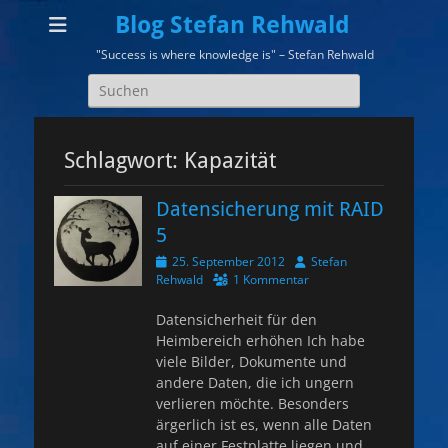
Blog Stefan Rehwald
"Success is where knowledge is" – Stefan Rehwald
Suchen
nach:
Schlagwort:
Kapazität
Datensicherung mit RAID
5
Veröffentlicht
Autor
25. September 2012
Stefan
am
Rehwald
1 Kommentar
Datensicherheit für den
Heimbereich erhöhen Ich habe
viele Bilder, Dokumente und
andere Daten, die ich ungern
verlieren möchte. Besonders
ärgerlich ist es, wenn alle Daten
auf einer Festplatte liegen und